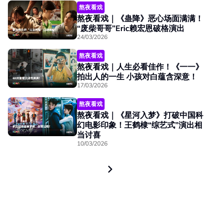
熬夜看戏
熬夜看戏｜《蛊降》恶心场面满满！
“废柴哥哥”Eric赖宏恩破格演出
24/03/2026
熬夜看戏
熬夜看戏｜人生必看佳作！《一一》
拍出人的一生 小孩对白蕴含深意！
17/03/2026
熬夜看戏
熬夜看戏｜《星河入梦》打破中国科
幻电影印象！王鹤棣“综艺式”演出相
当讨喜
10/03/2026