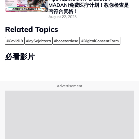
MADANI免费医疗计划！教你检查是
否符合资格！
August 22, 2023
Related Topics
#Covid19
#MySejahtera
#boosterdose
#DigitalConsentForm
必看影片
Advertisement