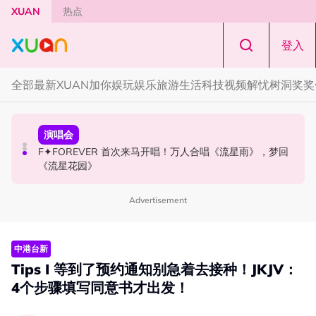
Skip to main content
XUAN
热点
登入
全部
最新
XUAN加你娱玩
娱乐
旅游
生活
科技
视频
解忧树洞
奖奖
国际星闻
演唱会
国际星闻
张员瑛频陷耍大牌争议！首度吐心声：真相终究会浮出水
F✦FOREVER 首次来马开唱！万人合唱《流星雨》，梦回
CORTIS MARTIN一开口就沦陷！深情演绎JANNABI歌曲
面！
《流星花园》
获网友狂赞！
Advertisement
中港台新
Tips I 等到了预约通知别急着去接种！JKJV：
4个步骤填写同意书才出发！