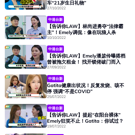
车“21岁生日礼物”
27/10/2022
中港台新
【告诉你LAW】林尚进勇夺“法律霸
主”！Emely调侃：像在玩狼人杀
10/10/2022
中港台新
【告诉你LAW】Emely潘毖伶曝搭档
曾被拖欠租金！ 找开锁佬破门而入
27/09/2022
中港台新
Gatita健康出状况！反复发烧、咳不
停 强调“不是COVID”
25/07/2022
中港台新
【告诉你LAW】提起“在阳台裸体”
Emely狂笑不止！Gatita：你试过？
19/07/2022