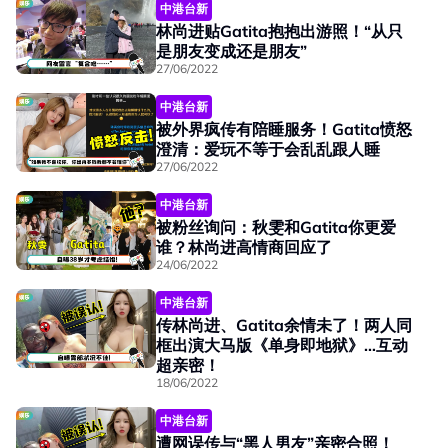
中港台新
林尚进贴Gatita抱抱出游照！“从只
是朋友变成还是朋友”
27/06/2022
中港台新
被外界疯传有陪睡服务！Gatita愤怒
澄清：爱玩不等于会乱乱跟人睡
27/06/2022
中港台新
被粉丝询问：秋雯和Gatita你更爱
谁？林尚进高情商回应了
24/06/2022
中港台新
传林尚进、Gatita余情未了！两人同
框出演大马版《单身即地狱》…互动
超亲密！
18/06/2022
中港台新
遭网误传与“黑人男友”亲密合照！