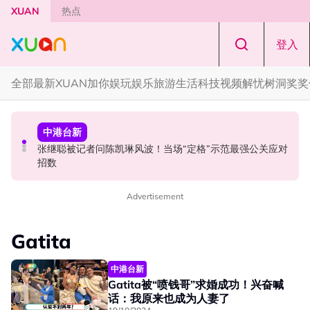
Skip to main content
XUAN
热点
登入
全部
最新
XUAN加你娱玩
娱乐
旅游
生活
科技
视频
解忧树洞
奖奖
中港台新
本地星闻
国际星闻
张继聪被记者问陈凯琳风波！当场“定格”示范最强公关应对
Astro Originals 中文剧集《暮光公馆》开镜！徐彬出演神
aespa 《Switchblade》MV惊现马来西亚国旗！粉丝嗨
招数
秘公馆守护人
翻：是不是要来开唱了？
Advertisement
Gatita
中港台新
Gatita被“喷钱哥”求婚成功！兴奋喊
话：我原来也成为人妻了