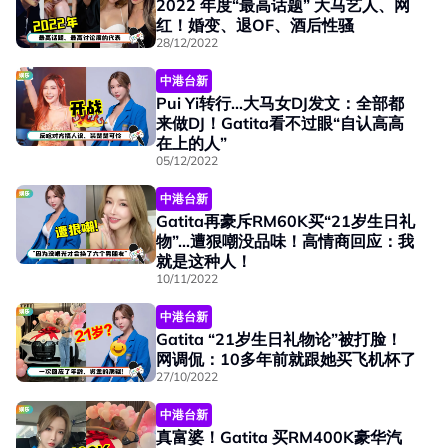
2022 年度“最高话题” 大马艺人、网
红！婚变、退OF、酒后性骚
28/12/2022
中港台新
Pui Yi转行...大马女DJ发文：全部都
来做DJ！Gatita看不过眼“自认高高
在上的人”
05/12/2022
中港台新
Gatita再豪斥RM60K买“21岁生日礼
物”...遭狠嘲没品味！高情商回应：我
就是这种人！
10/11/2022
中港台新
Gatita “21岁生日礼物论”被打脸！
网调侃：10多年前就跟她买飞机杯了
27/10/2022
中港台新
真富婆！Gatita 买RM400K豪华汽