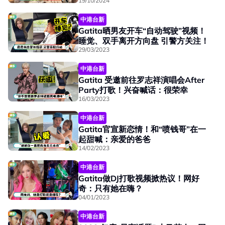
19/10/2024
中港台新
Gatita晒男友开车“自动驾驶”视频！
睡觉、双手离开方向盘 引警方关注！
29/03/2023
中港台新
Gatita 受邀前往罗志祥演唱会After
Party打歌！兴奋喊话：很荣幸
16/03/2023
中港台新
Gatita官宣新恋情！和“喷钱哥”在一
起甜喊：亲爱的爸爸
14/02/2023
中港台新
Gatita做DJ打歌视频掀热议！网好
奇：只有她在嗨？
04/01/2023
中港台新