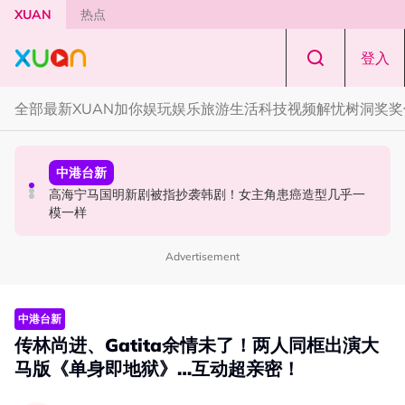
Skip to main content
XUAN
热点
登入
全部
最新
XUAN加你娱玩
娱乐
旅游
生活
科技
视频
解忧树洞
奖奖
中港台新
国际星闻
中港台新
网传周杰伦有私生子！杰威尔怒发声明：纯属恶意造谣！
JENNIE认曾因身体自卑！感谢BLACKPINK：我从没迷失
高海宁马国明新剧被指抄袭韩剧！女主角患癌造型几乎一
过！
模一样
Advertisement
中港台新
传林尚进、Gatita余情未了！两人同框出演大
马版《单身即地狱》…互动超亲密！