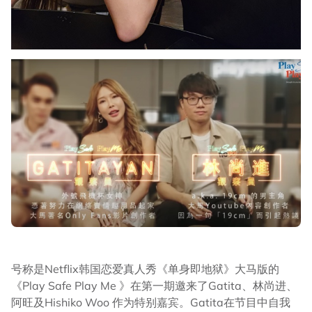
号称是Netflix韩国恋爱真人秀《单身即地狱》大马版的
《Play Safe Play Me 》在第一期邀来了Gatita、林尚进、
阿旺及Hishiko Woo 作为特别嘉宾。Gatita在节目中自我