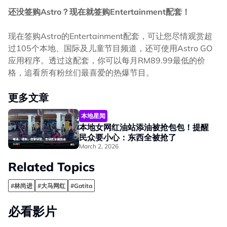
还没签购Astro？现在就签购Entertainment配套！
现在签购Astro的Entertainment配套，可让您尽情观赏超
过105个本地、国际及儿童节目频道，还可使用Astro GO
应用程序。透过这配套，你可以每月RM89.99最低的价
格，追看所有粉丝们最喜爱的热爆节目。
更多文章
本地星闻
本地女网红油站添油被抢包包！提醒
民众要小心：东西全被抢了
March 2, 2026
Related Topics
#林尚进
#大马网红
#Gatita
必看影片