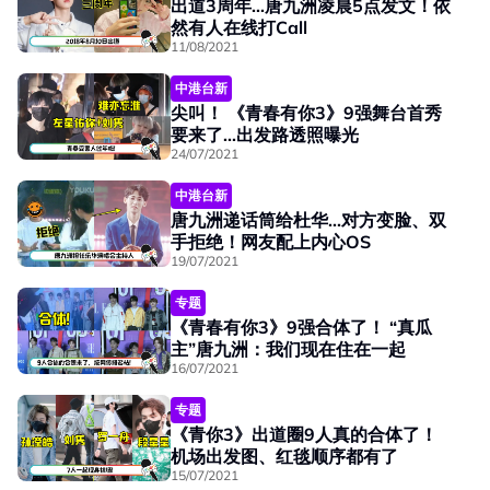
出道3周年...唐九洲凌晨5点发文！依
然有人在线打Call
11/08/2021
中港台新
尖叫！ 《青春有你3》9强舞台首秀
要来了...出发路透照曝光
24/07/2021
中港台新
唐九洲递话筒给杜华...对方变脸、双
手拒绝！网友配上内心OS
19/07/2021
专题
《青春有你3》9强合体了！ “真瓜
主”唐九洲：我们现在住在一起
16/07/2021
专题
《青你3》出道圈9人真的合体了！
机场出发图、红毯顺序都有了
15/07/2021