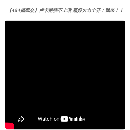
【484搞疯会】卢卡斯插不上话 嘉妤火力全开：我来！！