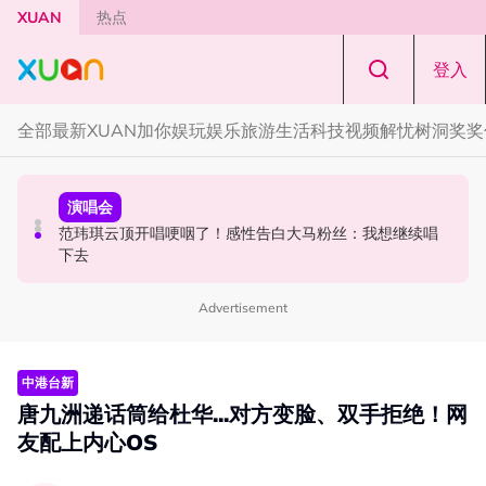
Skip to main content
XUAN
热点
登入
全部
最新
XUAN加你娱玩
娱乐
旅游
生活
科技
视频
解忧树洞
奖奖
中港台新
演唱会
中港台新
陈土豆玩梗《下一站幸福》！同框阿信、吴建豪上演“光晞
范玮琪云顶开唱哽咽了！感性告白大马粉丝：我想继续唱
《披荆斩棘2026》正式官宣全阵容！余文乐、刘畊宏、孙
不能捐”桥段
下去
楠都来了
Advertisement
中港台新
唐九洲递话筒给杜华...对方变脸、双手拒绝！网
友配上内心OS