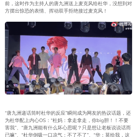
前，这时作为主持人的唐九洲送上麦克风给杜华，没想到对
方摆出惊恐的表情、挥动双手拒绝接过麦克风！
“唐九洲递话筒时杜华的反应”瞬间成为网友的热议话题，还
为杜华配上内心OS：“杜妈：拿走拿走，你big胆！！不要
害我”、“唐九洲能有什么坏心思呢？只是想让老板说说话而
已嘛”、“杜华倒吸一口凉气：不了不了”、“华：莫给我，这