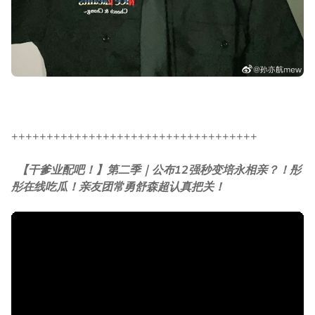
+++++++++++++++++++++++++++++++++++
【干爹业配吧！】第二季｜公布12强秒变培永相亲？！彤
彤在线吃瓜！亲友团常勇舒森超认真把关！