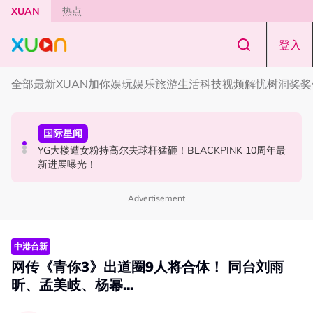
Skip to main content
XUAN
热点
登入
全部
最新
XUAN加你娱玩
娱乐
旅游
生活
科技
视频
解忧树洞
奖奖
节庆
国际星闻
中港台新
知多点 | 2026 农历七月鬼门开！10 大禁忌宁可信其有 少
YG大楼遭女粉持高尔夫球杆猛砸！BLACKPINK 10周年最
Jaclyn Victor现身《歌手2026》现场！遭粉丝野生捕获要
穿全黑、全白
新进展曝光！
求合照！
Advertisement
中港台新
网传《青你3》出道圈9人将合体！ 同台刘雨
昕、孟美岐、杨幂...