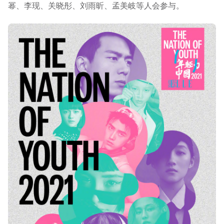
幂、李现、关晓彤、刘雨昕、孟美岐等人会参与。