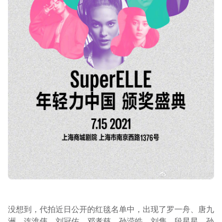
没想到，代拍近日公开的红毯名单中，出现了罗一舟、唐九
洲、连淮伟、刘冠佑、邓孝慈、孙滢皓、刘隽、段星星、孙