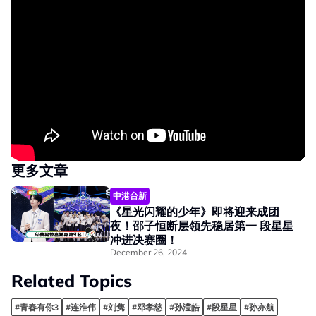
更多文章
中港台新
《星光闪耀的少年》即将迎来成团
夜！邵子恒断层领先稳居第一 段星星
冲进决赛圈！
December 26, 2024
Related Topics
#青春有你3
#连淮伟
#刘隽
#邓孝慈
#孙滢皓
#段星星
#孙亦航