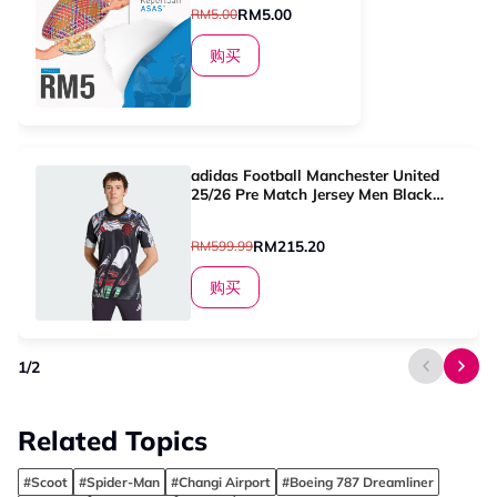
RM5.00
RM5.00
购买
adidas Football Manchester United
25/26 Pre Match Jersey Men Black
KA6419
RM215.20
RM599.99
购买
1
/
2
Related Topics
#Scoot
#Spider-Man
#Changi Airport
#Boeing 787 Dreamliner