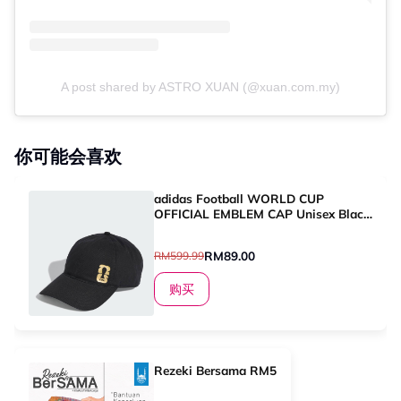
A post shared by ASTRO XUAN (@xuan.com.my)
你可能会喜欢
adidas Football WORLD CUP
OFFICIAL EMBLEM CAP Unisex Black
KE7368
RM89.00
RM599.99
购买
Rezeki Bersama RM5