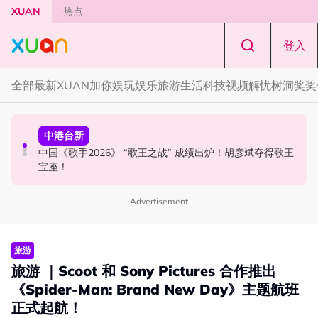
Skip to main content
XUAN
热点
登入
全部
最新
XUAN加你娱玩
娱乐
旅游
生活
科技
视频
解忧树洞
奖奖
国际星闻
中港台新
中港台新
YG大楼遭女粉持高尔夫球杆猛砸！BLACKPINK 10周年最
Jaclyn Victor现身《歌手2026》现场！遭粉丝野生捕获要
中国《歌手2026》 “歌王之战” 成绩出炉！胡彦斌夺得歌王
新进展曝光！
求合照！
宝座！
Advertisement
旅游
旅游 ｜Scoot 和 Sony Pictures 合作推出
《Spider-Man: Brand New Day》主题航班
正式起航！