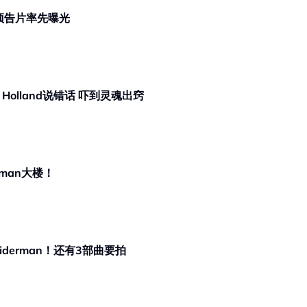
！预告片率先曝光
Spiderman三代同堂早被曝！Tom Holland说错话 吓到灵魂出窍
man大楼！
piderman！还有3部曲要拍