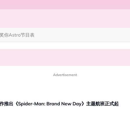
奖你
Astro节目表
笑丧》”！10月31日登场
完蜘蛛人，马上又去演忍者”
Advertisement
es 合作推出《Spider-Man: Brand New Day》主题航班正式起