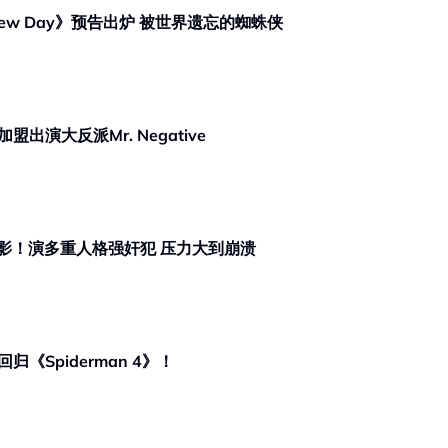
看哭人！《Spider-Man: Brand New Day》预告出炉 被世界遗忘的蜘蛛侠
盟出演大反派Mr. Negative
“Spiderman”Tom Holland宣布息影！演多重人格强奸犯 压力大到崩溃
回归《Spiderman 4》！