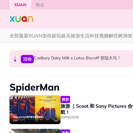
Skip to main content
XUAN
热点
全部
最新
XUAN加你娱玩
娱乐
旅游
生活
科技
视频
解忧树洞
奖
Cadbury Dairy Milk x Lotus Biscoff 登陆大马！
Henn国贤 “Aunty Henn 脱口秀专场 《笑笑笑
Tom Holland “Spiderman” 替身曝光！“替
本地星闻
国际星闻
活动
SpiderMan
旅游
旅游 ｜Scoot 和 Sony Pictur
航！
30/06/2026
电影