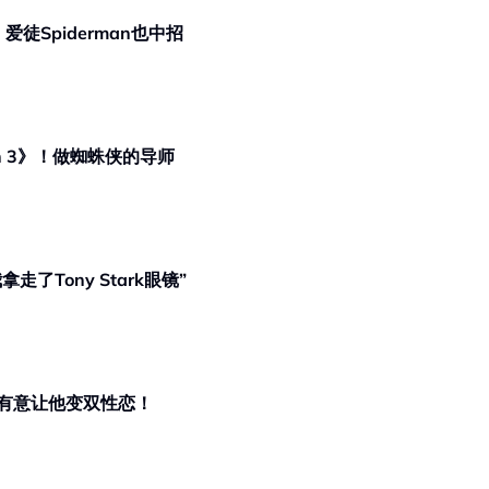
！爱徒Spiderman也中招
man 3》！做蜘蛛侠的导师
拿走了Tony Stark眼镜”
NY有意让他变双性恋！