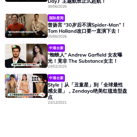
Day》主题航班正式起航！
30/06/2026
国际星闻
曾扬言 “30岁后不演Spider-Man”！
Tom Holland改口要一直演下去！
05/06/2026
中港台新
“蜘蛛人” Andrew Garfield 女友曝
光！竟非 The Substance女主！
24/02/2025
中港台新
Style｜从「丑童星」到「全球最性
感女星」，Zendaya绝美红毯造型盘
点
23/12/2021