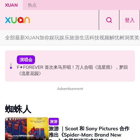
Skip to main content
XUAN
热点
登入
全部
最新
XUAN加你娱玩
娱乐
旅游
生活
科技
视频
解忧树洞
奖奖
国际星闻
国际星闻
演唱会
CORTIS MARTIN一开口就沦陷！深情演绎JANNABI歌曲
张员瑛频陷耍大牌争议！首度吐心声：真相终究会浮出水
F✦FOREVER 首次来马开唱！万人合唱《流星雨》，梦回
获网友狂赞！
面！
《流星花园》
Advertisement
蜘蛛人
旅游
旅游 ｜Scoot 和 Sony Pictures 合作
推出《Spider-Man: Brand New