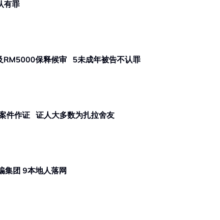
认有罪
人及RM5000保释候审 5未成年被告不认罪
审为案件作证 证人大多数为扎拉舍友
未成年沦“猪仔”！柔警捣破跨国诈骗集团 9本地人落网