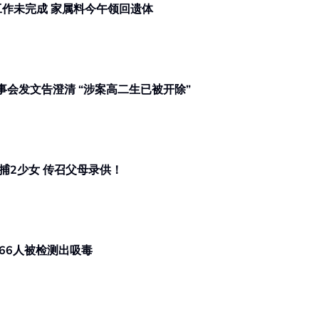
华小教师母子双尸案 | 2死者解剖工作未完成 家属料今午领回遗体
学生盗图售AI合成不雅照 | 宽中董事会发文告澄清 “涉案高二生已被开除”
深夜路上飙摩托扮“超人” 陆交局逮捕2少女 传召父母录供！
2个月摩托取缔行动发逾13万罚单 66人被检测出吸毒