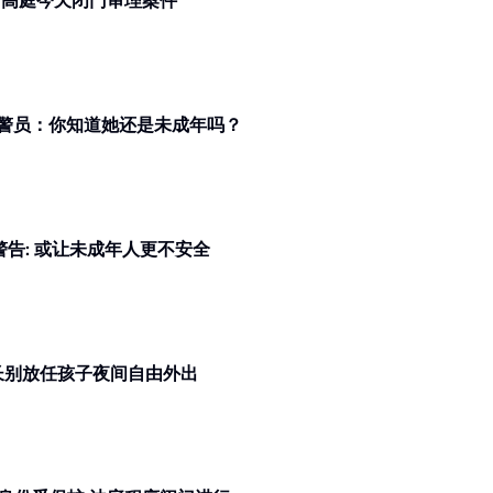
万达镇校园命案 | 由于被告未成年 高庭今天闭门审理案件
 警员：你知道她还是未成年吗？
今天正式上路 Meta警告: 或让未成年人更不安全
行为亮红灯 警促家长别放任孩子夜间自由外出