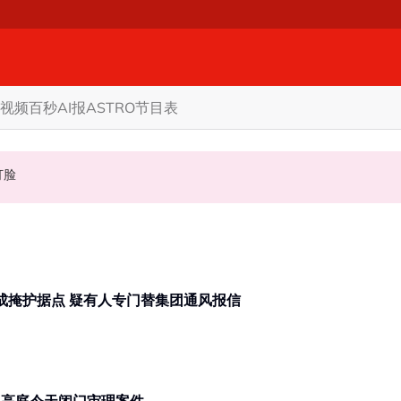
视频
百秒AI报
ASTRO节目表
态度值得探讨
程打脸
才是真正的马来西亚
浮罗交怡被爆再现毒网 | 娱乐场所成掩护据点 疑有人专门替集团通风报信