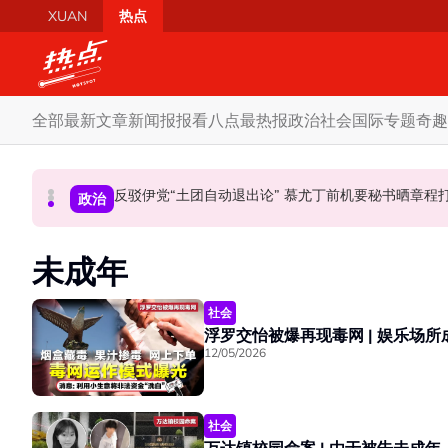
Skip to main content
XUAN
热点
全部
最新文章
新闻报报看
八点最热报
政治
社会
国际
专题
奇趣
马六甲州选 | 甲州选席谈判现空间？ 法米：国阵开放
反驳伊党“土团自动退出论” 慕尤丁前机要秘书晒章
国歌响起华人庙宇千人齐肃立 网友动容：这
政治
政治
社会
未成年
社会
12/05/2026
社会