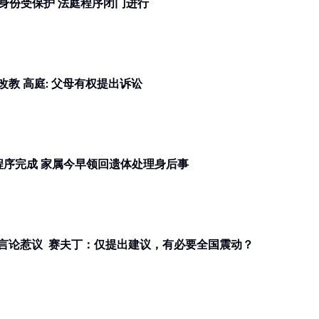
万达镇校园命案 | 14岁嫌犯未成年身份受保护 法庭程序闭门进行
华裔伊斯兰传教士授招未成年秘密改教 高庭: 父母有权提出诉讼
万达镇校园命案 | 回家了...... 解剖程序完成 家属今早领回遗体处理身后事
丹总警长对付自愿性交未成年少女言论惹议 赛夫丁：仅提出建议，有必要全国震动？