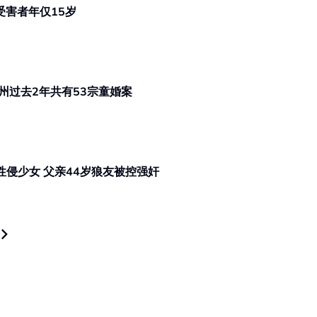
受害者年仅15岁
CO称为避免少女涉社会问题 登州过去2年共有53宗童婚案
男婴被弃垃圾盆 | 怀孕期间仍多次性侵少女 父亲44岁狼友被控强奸