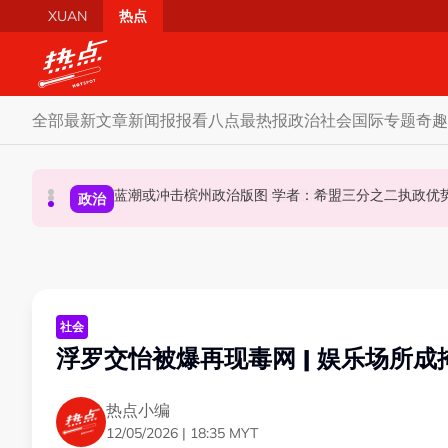
Skip to main content
XUAN
热点
全部
最新文章
新闻报报看
八点最热报
政治
社会
国际
专题
奇趣
10议员正式组森州议会 马华、伊党、宏愿党各有一
蓝潮或冲击槟州政治版图 学者：希盟三分之二执
昨反贪会总部录供身体不适急送院 沙比里案件延
政治
政治
政治
社会
浮罗交怡被爆再现毒网 | 娱乐场所
热点小编
12/05/2026 | 18:35 MYT