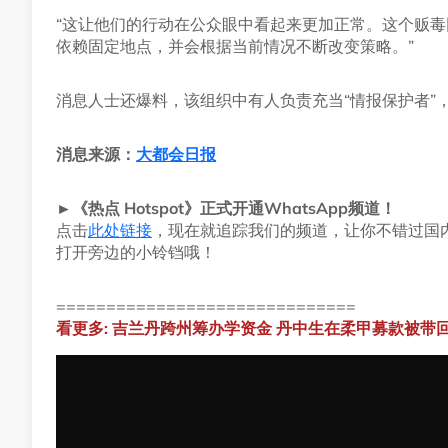
“这让他们的行动在公众眼中看起来更加正常。这个贩
依赖固定地点，并会根据当前情况不断改变策略。”
消息人士还爆料，该组织中有人负责充当“情报保护者”
消息来源：
大都会日报
►《热点 Hotspot》正式开通WhatsApp频道！
点击
此处链接
，现在就追踪我们的频道，让你不错过国
打开旁边的小铃铛哦！
==============================
看更多: 吉兰丹跨州筹办学资金 丹中生在柔甲募款被带