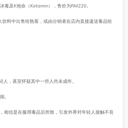
毒及K他命（Ketamin），售价为RM220。
入饮料中出售给熟客，或由分销者在店内直接递送毒品给
年轻人，甚至怀疑其中一些人尚未成年。
热闹。
态，相信是在服用毒品后所致，引发外界对年轻人接触不良