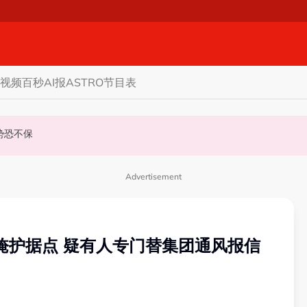
视频
百秒AI报
ASTRO节目表
名代表
政优势恐不保
至827提控
Advertisement
成掩护据点 疑有人专门替集团通风报信