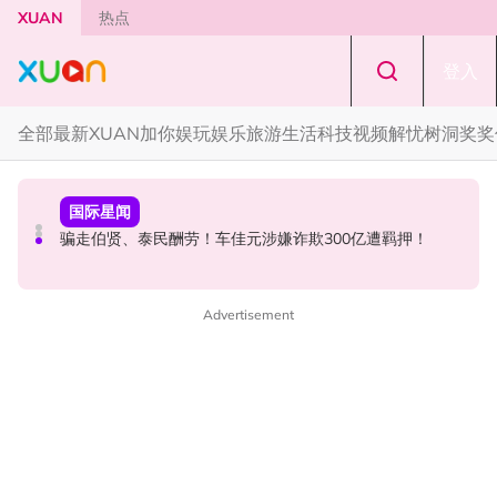
Skip to main content
XUAN
热点
登入
全部
最新
XUAN加你娱玩
娱乐
旅游
生活
科技
视频
解忧树洞
奖奖
本地星闻
节庆
国际星闻
张孝全、贾静雯现身吉隆坡金三角！路透图曝光
知多点｜农历七月鬼门开！ 2026年4大生肖最容易招阴
骗走伯贤、泰民酬劳！车佳元涉嫌诈欺300亿遭羁押！
Advertisement