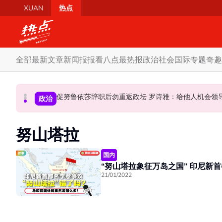
Skip to main content
XUAN
热点
全部
最新文章
新闻报报看
八点最热报
政治
社会
国际
专题
奇趣
炮轰哈迪不了解章程 阿兹敏：国盟无“自动退盟”规定
泰校园枪击案酿8师生亡 枪手疑遭长期遭霸凌成导火索
促努鲁依莎辞职后勿重返政坛 罗诗雅：给他人
国际
政治
政治
努山塔拉
国内
“努山塔拉象征
21/01/2022