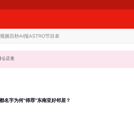
视频
百秒AI报
ASTRO节目表
机会领导公正党
万岛之国” 印尼新首都名字为何“得罪”东南亚好邻居？