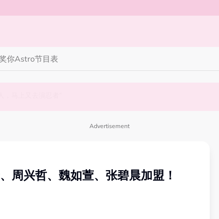
奖你
Astro节目表
完蜘蛛人，马上又去演忍者”
笑丧》”！10月31日登场
Advertisement
靖、周兴哲、魏如萱、张碧晨加盟！