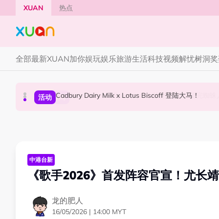
Skip to main content
XUAN
热点
全部
最新
XUAN加你娱玩
娱乐
旅游
生活
科技
视频
解忧树洞
奖
Cadbury Dairy Milk x Lotus Biscoff 登陆大马！
Tom Holland “Spiderman” 替身曝光！“替
Henn国贤 “Aunty Henn 脱口秀专场 《笑笑笑
国际星闻
活动
本地星闻
中港台新
《歌手2026》首发阵容官宣！尤长
龙的肥人
16/05/2026 | 14:00 MYT