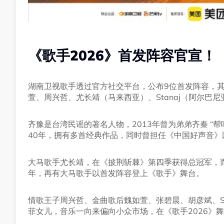
《歌手2026》首发阵容官宣！
湖南卫视歌手透过官方社交平台，公布9位首发阵容，
萱、周兴哲、尤长靖（马来西亚）、Stanaj（阿尔巴
齐豫是台湾民谣的著名人物，2013年曾为弟弟齐秦 “帮唱
40年，拥有多首经典作品，同时曾担任《中国好声音》
大马歌手尤长靖，在《披荆斩棘》第四季获得总冠军，而
年，再有大马歌手以首发阵容登上《歌手》舞台。
情歌王子周兴哲、金曲歌后魏如萱、张碧晨、胡彦斌、S
菲女儿，音乐一向来偏向小众市场，在《歌手2026》