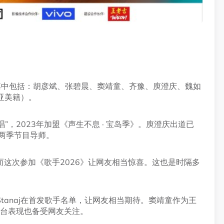
其中包括：胡彦斌、张碧晨、窦靖童、齐豫、庾澄庆、魏如
尼亚美籍）。
”，2023年加盟《声生不息 · 宝岛季》。庾澄庆出道已
两季节目导师。
这次参加《歌手2026》让网友相当惊喜。这也是时隔多
tanaj在首发歌手名单，让网友相当期待。窦靖童作为王
舞台表现也备受网友关注。