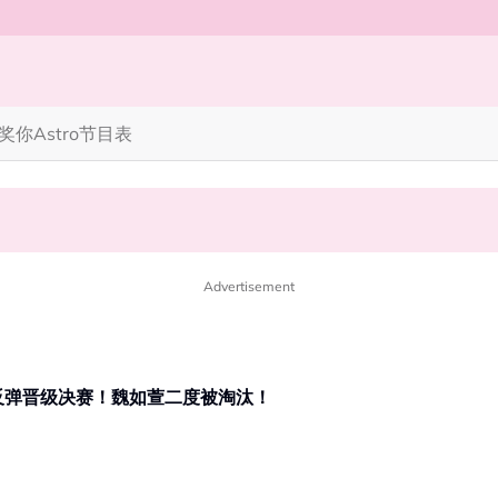
奖你
Astro节目表
演技撑起全剧
完蜘蛛人，马上又去演忍者”
Advertisement
反弹晋级决赛！魏如萱二度被淘汰！