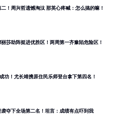
第二！周兴哲遗憾淘汰 那英心疼喊：怎么搞的嘛！
锤娜丽莎助阵挺进优胜区！两周第一齐豫陷危险区！
J 袭榜成功！尤长靖携原住民乐师登台拿下第四名！
轮逆袭夺下全场第二名！坦言：成绩有点吓到我