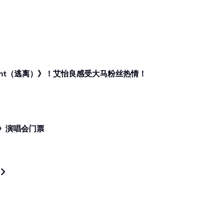
Night（逃离）》！艾怡良感受大马粉丝热情！
0》演唱会门票