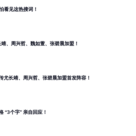
最怕看见这热搜词！
尤长靖、周兴哲、魏如萱、张碧晨加盟！
！网传尤长靖、周兴哲、张碧晨加盟首发阵容！
“3个字” 亲自回应！