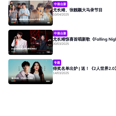
中港台新
尤长靖、张靓颖大马录节目
10/04/2025
中港台新
尤长靖惊喜首唱新歌《Falling 
30/03/2025
专题
得奖名单出炉 | 送！《2人世界2.
14/03/2025