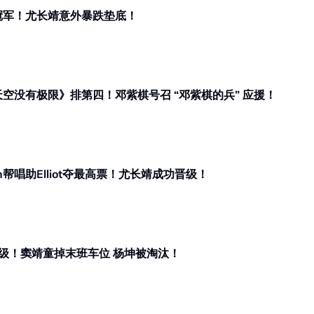
冠军！尤长靖意外暴跌垫底！
天空没有极限》排第四！邓紫棋号召 “邓紫棋的兵” 应援！
zah帮唱助Elliot夺最高票！尤长靖成功晋级！
中国《歌手2026》| 尤长靖优先晋级！窦靖童掉末班车位 杨坤被淘汰！