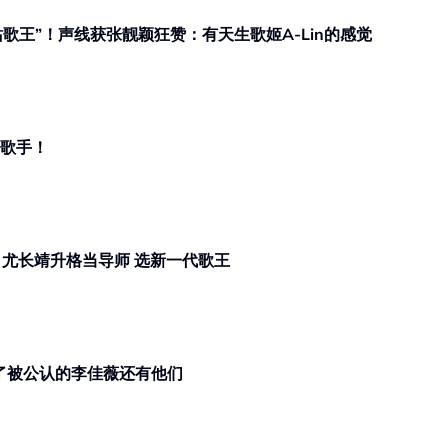
歌王”！声线获张靓颖狂赞：有天生歌姬A-Lin的感觉
身歌手！
官宣！《亚洲新声》Jessie J护航、尤长靖升格当导师 选新一代歌王
除了被公认的李佳薇还有他们