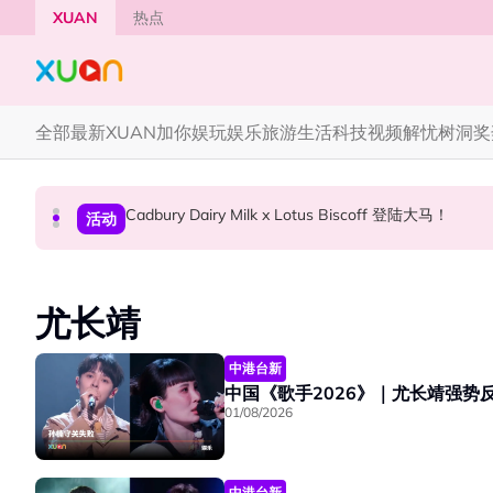
Skip to main content
XUAN
热点
全部
最新
XUAN加你娱玩
娱乐
旅游
生活
科技
视频
解忧树洞
奖
Cadbury Dairy Milk x Lotus Biscoff 登陆大马！
熬夜看戏｜《鬼谜东宫》人比鬼更可怕！曹承佑
Tom Holland “Spiderman” 替身曝光！“替
熬夜看戏
国际星闻
活动
尤长靖
中港台新
中国《歌手2026》｜尤长靖强势
01/08/2026
中港台新