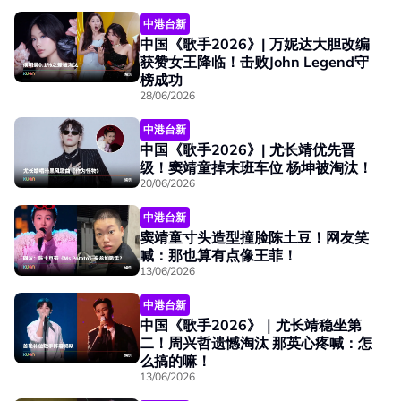
中港台新
中国《歌手2026》| 万妮达大胆改编
获赞女王降临！击败John Legend守
榜成功
28/06/2026
中港台新
中国《歌手2026》| 尤长靖优先晋
级！窦靖童掉末班车位 杨坤被淘汰！
20/06/2026
中港台新
窦靖童寸头造型撞脸陈土豆！网友笑
喊：那也算有点像王菲！
13/06/2026
中港台新
中国《歌手2026》｜尤长靖稳坐第
二！周兴哲遗憾淘汰 那英心疼喊：怎
么搞的嘛！
13/06/2026