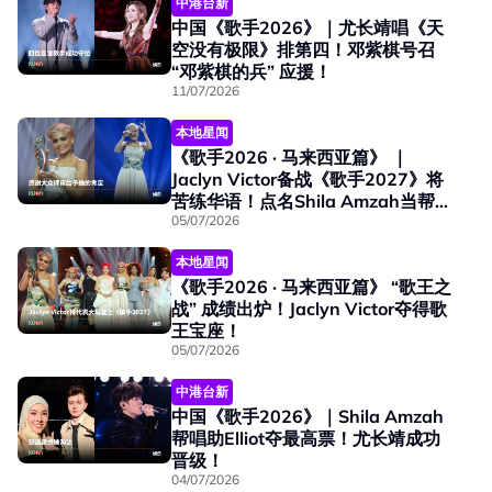
中港台新
中国《歌手2026》｜尤长靖唱《天
空没有极限》排第四！邓紫棋号召
“邓紫棋的兵” 应援！
11/07/2026
本地星闻
《歌手2026 · 马来西亚篇》 ｜
Jaclyn Victor备战《歌手2027》将
苦练华语！点名Shila Amzah当帮唱
嘉宾！
05/07/2026
本地星闻
《歌手2026 · 马来西亚篇》 “歌王之
战” 成绩出炉！Jaclyn Victor夺得歌
王宝座！
05/07/2026
中港台新
中国《歌手2026》｜Shila Amzah
帮唱助Elliot夺最高票！尤长靖成功
晋级！
04/07/2026