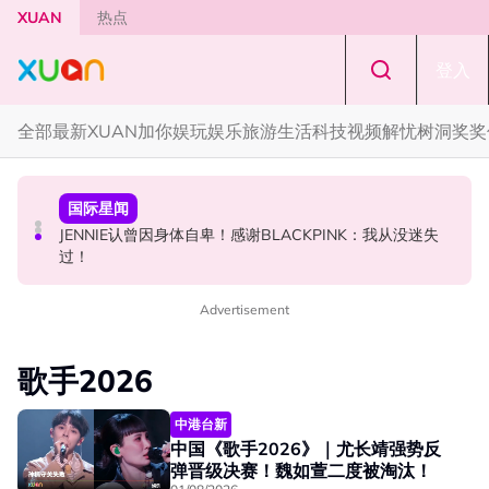
Skip to main content
XUAN
热点
登入
全部
最新
XUAN加你娱玩
娱乐
旅游
生活
科技
视频
解忧树洞
奖奖
中港台新
国际星闻
中港台新
网传周杰伦有私生子！杰威尔怒发声明：纯属恶意造谣！
JENNIE认曾因身体自卑！感谢BLACKPINK：我从没迷失
高海宁马国明新剧被指抄袭韩剧！女主角患癌造型几乎一
过！
模一样
Advertisement
歌手2026
中港台新
中国《歌手2026》｜尤长靖强势反
弹晋级决赛！魏如萱二度被淘汰！