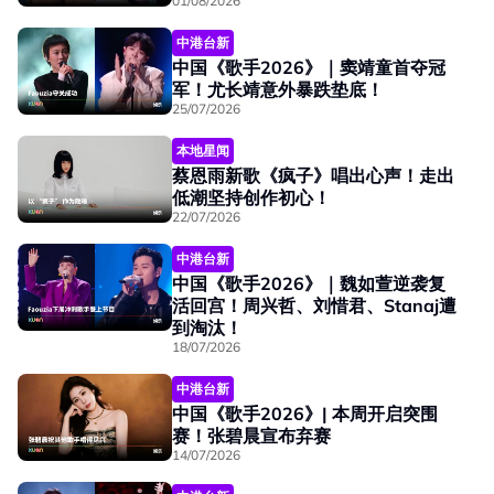
01/08/2026
中港台新
中国《歌手2026》｜窦靖童首夺冠
军！尤长靖意外暴跌垫底！
25/07/2026
本地星闻
蔡恩雨新歌《疯子》唱出心声！走出
低潮坚持创作初心！
22/07/2026
中港台新
中国《歌手2026》｜魏如萱逆袭复
活回宫！周兴哲、刘惜君、Stanaj遭
到淘汰！
18/07/2026
中港台新
中国《歌手2026》| 本周开启突围
赛！张碧晨宣布弃赛
14/07/2026