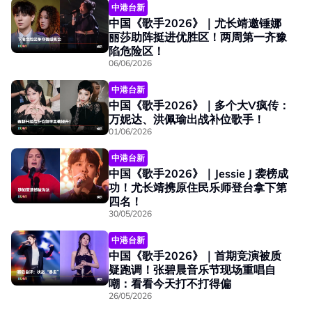
中港台新
中国《歌手2026》｜尤长靖邀锤娜
丽莎助阵挺进优胜区！两周第一齐豫
陷危险区！
06/06/2026
中港台新
中国《歌手2026》｜多个大V疯传：
万妮达、洪佩瑜出战补位歌手！
01/06/2026
中港台新
中国《歌手2026》｜Jessie J 袭榜成
功！尤长靖携原住民乐师登台拿下第
四名！
30/05/2026
中港台新
中国《歌手2026》｜首期竞演被质
疑跑调！张碧晨音乐节现场重唱自
嘲：看看今天打不打得偏
26/05/2026