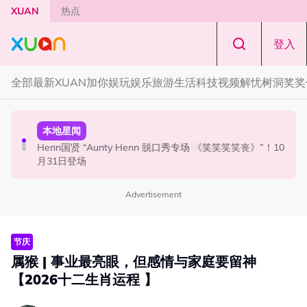
Skip to main content
XUAN
热点
登入
全部
最新
XUAN加你娱玩
娱乐
旅游
生活
科技
视频
解忧树洞
奖奖
国际星闻
活动
本地星闻
Tom Holland “Spiderman” 替身曝光！“替完蜘蛛人，马上
Cadbury Dairy Milk x Lotus Biscoff 登陆大马！
Henn国贤 “Aunty Henn 脱口秀专场 《笑笑笑笑丧》”！10
又去演忍者”
月31日登场
Advertisement
节庆
属猴 | 事业最亮眼，但感情与家庭要留神
【2026十二生肖运程 】