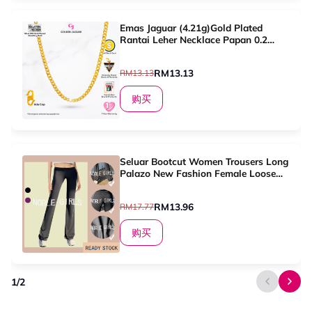
Emas Jaguar (4.21g)Gold Plated
Rantai Leher Necklace Papan 0.2
50cm (416500201)
RM13.13
RM13.13
购买
Seluar Bootcut Women Trousers Long
Palazo New Fashion Female Loose
Casual Pants
RM13.96
RM17.77
购买
1
/
2