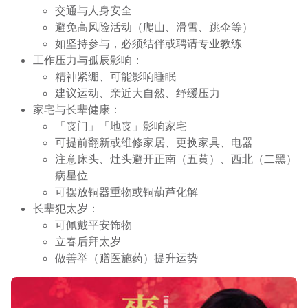
交通与人身安全
避免高风险活动（爬山、滑雪、跳伞等）
如坚持参与，必须结伴或聘请专业教练
工作压力与孤辰影响：
精神紧绷、可能影响睡眠
建议运动、亲近大自然、纾缓压力
家宅与长辈健康：
「丧门」「地丧」影响家宅
可提前翻新或维修家居、更换家具、电器
注意床头、灶头避开正南（五黄）、西北（二黑）
病星位
可摆放铜器重物或铜葫芦化解
长辈犯太岁：
可佩戴平安饰物
立春后拜太岁
做善举（赠医施药）提升运势