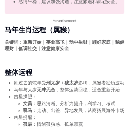
感情平稳，建议加强沟通，注意旅途和家宅安全。
Advertisement
马年生肖运程（属猴）
关键词：重新开始｜事业高飞｜动中生财｜顾好家庭｜稳健
理财｜低调社交｜注意健康安全
整体运程
刚过去的蛇年受
刑太岁＋破太岁
影响，属猴者经历波动
马年与太岁
无冲无合
，整体运势回稳，适合重新开始
吉星拱照：
文昌
：思路清晰、分析力提升，利学习、考试
驿马
：走动、出差、异地发展，从商拓展海外市场
凶星提醒：
孤辰
：情绪孤独感、孤单寂寞