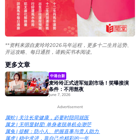
**资料来源自麦玲玲2026马年运程，更多十二生肖运势、
开运攻略、每日通胜，请购买书本阅读。
更多文章
中港台新
麦玲玲正式进军短剧市场！笑曝接演
条件：不用熬夜
June 7, 2026
Advertisement
属蛇 | 关注长辈健康，必要时陪同就医
属龙 | 无明显财星! 单身者脱单机会渺茫
属兔 | 提醒：防小人、把握喜事与贵人助力
属虎 | 稳中求进，靠自己也精彩的一年