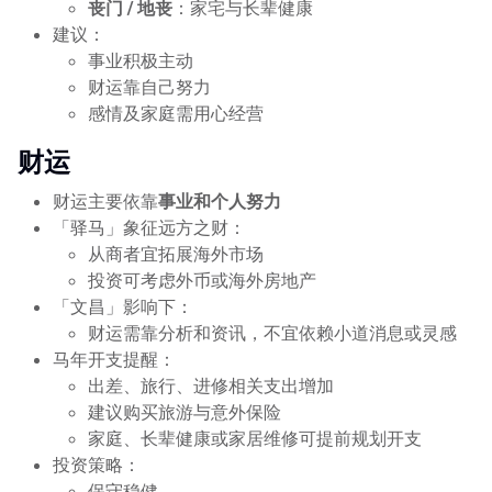
丧门 / 地丧
：家宅与长辈健康
建议：
事业积极主动
财运靠自己努力
感情及家庭需用心经营
财运
财运主要依靠
事业和个人努力
「驿马」象征远方之财：
从商者宜拓展海外市场
投资可考虑外币或海外房地产
「文昌」影响下：
财运需靠分析和资讯，不宜依赖小道消息或灵感
马年开支提醒：
出差、旅行、进修相关支出增加
建议购买旅游与意外保险
家庭、长辈健康或家居维修可提前规划开支
投资策略：
保守稳健