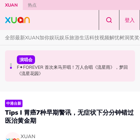
Skip to main content
XUAN
热点
登入
全部
最新
XUAN加你娱玩
娱乐
旅游
生活
科技
视频
解忧树洞
奖奖
国际星闻
演唱会
国际星闻
张员瑛频陷耍大牌争议！首度吐心声：真相终究会浮出水
F✦FOREVER 首次来马开唱！万人合唱《流星雨》，梦回
CORTIS MARTIN一开口就沦陷！深情演绎JANNABI歌曲
面！
《流星花园》
获网友狂赞！
中港台新
Tips I 胃癌7种早期警讯，无症状下分分钟错过
医治黄金期
XUAN