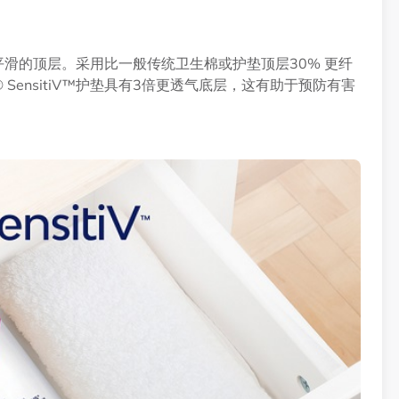
有柔软与平滑的顶层。采用比一般传统卫生棉或护垫顶层30% 更纤
 SensitiV™护垫具有3倍更透气底层，这有助于预防有害