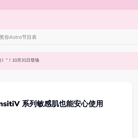
奖你
Astro节目表
笑丧》”！10月31日登场
“奶孙恋”
 黑人公开寻美食介绍“可以推荐一下吗？”
SensitiV 系列敏感肌也能安心使用