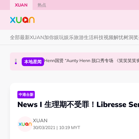
Skip to main content
XUAN
热点
全部
最新
XUAN加你娱玩
娱乐
旅游
生活
科技
视频
解忧树洞
奖
Henn国贤 “Aunty Henn 脱口秀专场 《笑笑笑
63岁关之琳被曝新男友小她36岁！亲自发文回应 
范玮琪大马开唱！一家四口来马
中港台新
本地星闻
中港台新
中港台新
News I 生理期不受罪！Libresse 
XUAN
30/03/2021 | 10:19 MYT