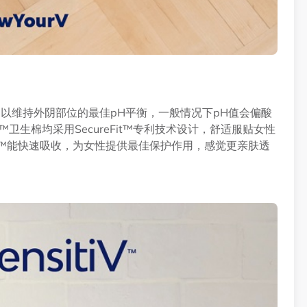
精心研制以维持外阴部位的最佳pH平衡，一般情况下pH值会偏酸
itiV™卫生棉均采用SecureFit™专利技术设计，舒适服贴女性
称DFC) ™能快速吸收，为女性提供最佳保护作用，感觉更亲肤透