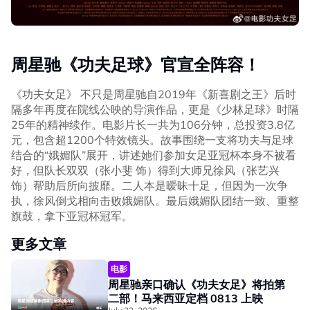
周星驰《功夫足球》官宣全阵容！
《功夫女足》 不只是周星驰自2019年《新喜剧之王》后时
隔多年再度在院线公映的导演作品，更是《少林足球》时隔
25年的精神续作。电影片长一共为106分钟，总投资3.8亿
元，包含超1200个特效镜头。故事围绕一支将功夫与足球
结合的“娥媚队”展开，讲述她们参加女足亚冠杯本身不被看
好，但队长双双（张小斐 饰）得到大师兄徐风（张艺兴
饰）帮助后所向披靡。二人本是暧昧十足，但因为一次争
执，徐风倒戈相向击败娥媚队。最后娥媚队团结一致、重整
旗鼓，拿下亚冠杯冠军。
更多文章
电影
周星驰亲口确认《功夫女足》将拍第
二部！马来西亚定档 0813 上映