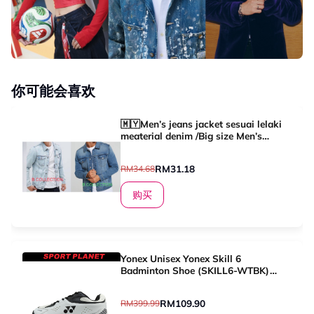
你可能会喜欢
🇲🇾Men’s jeans jacket sesuai lelaki
meaterial denim /Big size Men’s
Denim Jeket🤝🔥⭐️⭐️⭐️⭐️⭐️
RM31.18
RM34.68
购买
Yonex Unisex Yonex Skill 6
Badminton Shoe (SKILL6-WTBK)
Sport Planet 62-02
RM109.90
RM399.99