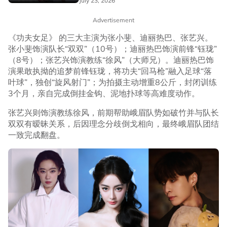
July 23, 2026
Advertisement
《功夫女足》 的三大主演为张小斐、迪丽热巴、张艺兴。
张小斐饰演队长“双双”（10号）；迪丽热巴饰演前锋“钰珑”
（8号）；张艺兴饰演教练“徐风”（大师兄）。迪丽热巴饰
演果敢执拗的追梦前锋钰珑，将功夫“回马枪”融入足球“落
叶球”，独创“旋风射门”；为拍摄主动增重8公斤，封闭训练
3个月，亲自完成倒挂金钩、泥地扑球等高难度动作。
张艺兴则饰演教练徐风，前期帮助峨眉队势如破竹并与队长
双双有暧昧关系，后因理念分歧倒戈相向，最终峨眉队团结
一致完成翻盘。