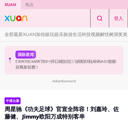
Skip to main content
XUAN
热点
登入
全部
最新
XUAN加你娱玩
娱乐
旅游
生活
科技
视频
解忧树洞
奖奖
国际星闻
演唱会
国际星闻
张员瑛频陷耍大牌争议！首度吐心声：真相终究会浮出水
F✦FOREVER 首次来马开唱！万人合唱《流星雨》，梦回
CORTIS MARTIN一开口就沦陷！深情演绎JANNABI歌曲
面！
《流星花园》
获网友狂赞！
Advertisement
中港台新
周星驰《功夫足球》官宣全阵容！刘嘉玲、佐
藤健、Jimmy欧阳万成特别客串