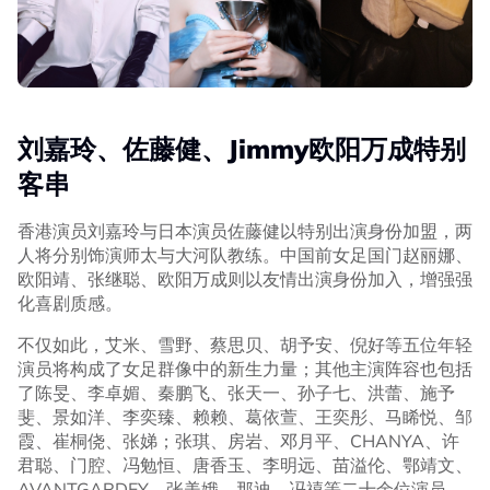
刘嘉玲、佐藤健、Jimmy欧阳万成特别
客串
香港演员刘嘉玲与日本演员佐藤健以特别出演身份加盟，两
人将分别饰演师太与大河队教练。中国前女足国门赵丽娜、
欧阳靖、张继聪、欧阳万成则以友情出演身份加入，增强强
化喜剧质感。
不仅如此，艾米、雪野、蔡思贝、胡予安、倪好等五位年轻
演员将构成了女足群像中的新生力量；其他主演阵容也包括
了陈旻、李卓媚、秦鹏飞、张天一、孙子七、洪蕾、施予
斐、景如洋、李奕臻、赖赖、葛依萱、王奕彤、马睎悦、邹
霞、崔桐侥、张娣；张琪、房岩、邓月平、CHANYA、许
君聪、门腔、冯勉恒、唐香玉、李明远、苗溢伦、鄂靖文、
AVANTGARDEY、张美娥、那迪、冯禧等二十余位演员。