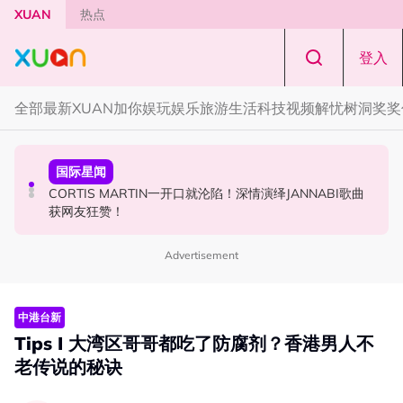
Skip to main content
XUAN
热点
登入
全部
最新
XUAN加你娱玩
娱乐
旅游
生活
科技
视频
解忧树洞
奖奖
国际星闻
演唱会
国际星闻
张员瑛频陷耍大牌争议！首度吐心声：真相终究会浮出水
F✦FOREVER 首次来马开唱！万人合唱《流星雨》，梦回
CORTIS MARTIN一开口就沦陷！深情演绎JANNABI歌曲
面！
《流星花园》
获网友狂赞！
Advertisement
中港台新
Tips I 大湾区哥哥都吃了防腐剂？香港男人不
老传说的秘诀