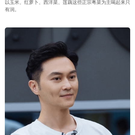
以玉米、红萝卜、西洋菜、莲藕这些正宗粤菜为主喝起来只
有润。