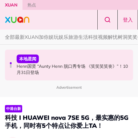
Skip to main content
XUAN
热点
登入
全部
最新
XUAN加你娱玩
娱乐
旅游
生活
科技
视频
解忧树洞
奖奖
国际星闻
活动
本地星闻
Tom Holland “Spiderman” 替身曝光！“替完蜘蛛人，马上
Cadbury Dairy Milk x Lotus Biscoff 登陆大马！
Henn国贤 “Aunty Henn 脱口秀专场 《笑笑笑笑丧》”！10
又去演忍者”
月31日登场
Advertisement
中港台新
科技 I HUAWEI nova 7SE 5G，最实惠的5G
手机，同时有5个特点让你爱上TA！