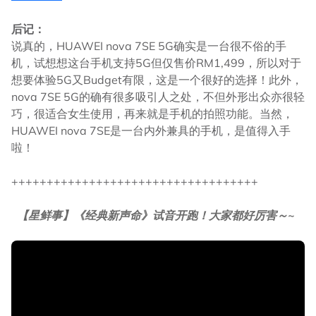
后记：
说真的，HUAWEI nova 7SE 5G确实是一台很不俗的手
机，试想想这台手机支持5G但仅售价RM1,499，所以对于
想要体验5G又Budget有限，这是一个很好的选择！此外，
nova 7SE 5G的确有很多吸引人之处，不但外形出众亦很轻
巧，很适合女生使用，再来就是手机的拍照功能。当然，
HUAWEI nova 7SE是一台内外兼具的手机，是值得入手
啦！
+++++++++++++++++++++++++++++++++++
【星鲜事】《经典新声命》试音开跑！大家都好厉害～~