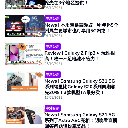
抢先在3个地区提供！
06/12/2021
中港台新
News I 不用羡慕吉隆坡！明年起5个
州属主要城市也可享用5G网络！
01/11/2021
中港台新
Review I Galaxy Z Flip3 可玩性很
高！唯一不足电池不给力！
28/10/2021
中港台新
News I Samsung Galaxy S21 5G
系列销量比Galaxy S20系列同期领
先30%！3款机型TA最好卖！
13/02/2021
中港台新
News I Samsung Galaxy S21 5G
系列于Astro AEC亮相！明晚看直播
回答问题轻松赢奖品！