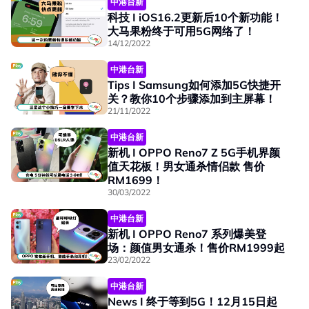
中港台新
科技 I iOS16.2更新后10个新功能！
大马果粉终于可用5G网络了！
14/12/2022
中港台新
Tips I Samsung如何添加5G快捷开
关？教你10个步骤添加到主屏幕！
21/11/2022
中港台新
新机 I OPPO Reno7 Z 5G手机界颜
值天花板！男女通杀情侣款 售价
RM1699！
30/03/2022
中港台新
新机 I OPPO Reno7 系列爆美登
场：颜值男女通杀！售价RM1999起
23/02/2022
中港台新
News I 终于等到5G！12月15日起