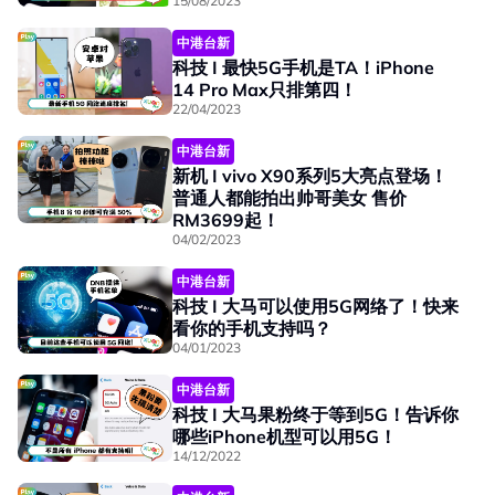
15/08/2023
中港台新
科技 I 最快5G手机是TA！iPhone
14 Pro Max只排第四！
22/04/2023
中港台新
新机 I vivo X90系列5大亮点登场！
普通人都能拍出帅哥美女 售价
RM3699起！
04/02/2023
中港台新
科技 I 大马可以使用5G网络了！快来
看你的手机支持吗？
04/01/2023
中港台新
科技 I 大马果粉终于等到5G！告诉你
哪些iPhone机型可以用5G！
14/12/2022