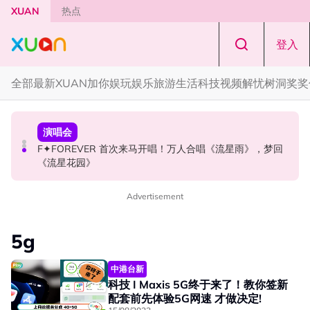
Skip to main content
XUAN
热点
登入
全部
最新
XUAN加你娱玩
娱乐
旅游
生活
科技
视频
解忧树洞
奖奖
国际星闻
国际星闻
演唱会
CORTIS MARTIN一开口就沦陷！深情演绎JANNABI歌曲
张员瑛频陷耍大牌争议！首度吐心声：真相终究会浮出水
F✦FOREVER 首次来马开唱！万人合唱《流星雨》，梦回
获网友狂赞！
面！
《流星花园》
Advertisement
5g
中港台新
科技 I Maxis 5G终于来了！教你签新
配套前先体验5G网速 才做决定!