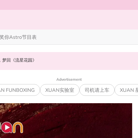
奖你
Astro节目表
》，梦回《流星花园》
会浮出水面！
NABI歌曲获网友狂赞！
Advertisement
N FUNBOXING
XUAN实验室
司机请上车
XUAN