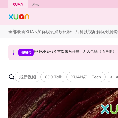
Skip to main content
XUAN
热点
全部
最新
XUAN加你娱玩
娱乐
旅游
生活
科技
视频
解忧树洞
奖
F✦FOREVER 首次来马开唱！万人合唱《流星雨
张员瑛频陷耍大牌争议！首度吐心声：真相终究
CORTIS MARTIN一开口就沦陷！深情演绎JAN
国际星闻
演唱会
国际星闻
最新视频
890 Talk
XUAN好HiTech
XUA