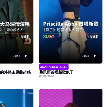
01:42
01:03
XUAN VIDEO REELS
姥姥的外孙主题曲超感
蔡恩雨首唱新歌疯子
02/08/2026