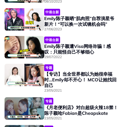
08/10/2023
中港台新
Emily陈子颖晒“肌肉照”自荐演星爷
新片！“可以换一次试镜机会吗”
27/06/2023
中港台新
Emily陈子颖遭Visa网络诈骗！感
叹：只能怪自己不够细心
29/07/2022
专题
【专访】当全世界都以为她很幸福
时...Emily却不开心！ MCO让她找回
自己
23/05/2021
专题
《月老便利店》对白超级火辣18禁！
陈子颖呛Fabian是Cheapskate
23/05/2021