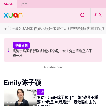
Skip to main content
XUAN
热点
登入
全部
最新
XUAN加你娱玩
娱乐
旅游
生活
科技
视频
解忧树洞
奖奖
活动
熬夜看戏
中港台新
Cadbury Dairy Milk x Lotus Biscoff 登陆大马！
熬夜看戏｜《鬼谜东宫》人比鬼更可怕！曹承佑演技撑起
高海宁马国明新剧被指抄袭韩剧！女主角患癌造型几乎一
全剧
模一样
Advertisement
Emily陈子颖
专访
专访 · Emily陈子颖｜“一姐”称号不重
要！“我是90后最拼、最敢豁出去的