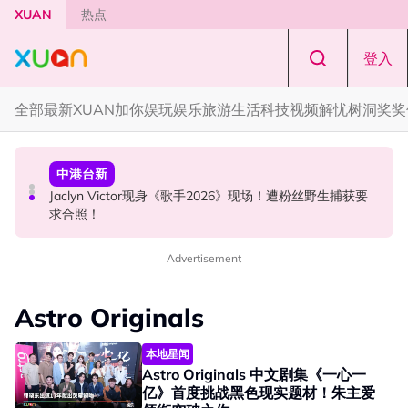
Skip to main content
XUAN
热点
登入
全部
最新
XUAN加你娱玩
娱乐
旅游
生活
科技
视频
解忧树洞
奖奖
中港台新
国际星闻
中港台新
中国《歌手2026》 “歌王之战” 成绩出炉！胡彦斌夺得歌王
YG大楼遭女粉持高尔夫球杆猛砸！BLACKPINK 10周年最
Jaclyn Victor现身《歌手2026》现场！遭粉丝野生捕获要
宝座！
新进展曝光！
求合照！
Advertisement
Astro Originals
本地星闻
Astro Originals 中文剧集《一心一
亿》首度挑战黑色现实题材！朱主爱