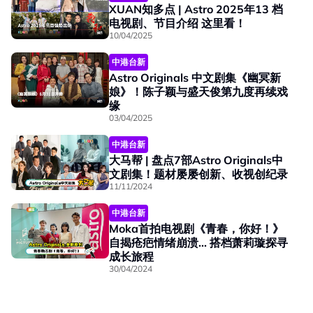
XUAN知多点 | Astro 2025年13 档
电视剧、节目介绍 这里看！
10/04/2025
中港台新
Astro Originals 中文剧集《幽冥新
娘》！陈子颖与盛天俊第九度再续戏
缘
03/04/2025
中港台新
大马帮 | 盘点7部Astro Originals中
文剧集！题材屡屡创新、收视创纪录
11/11/2024
中港台新
Moka首拍电视剧《青春，你好！》
自揭疮疤情绪崩溃... 搭档萧莉璇探寻
成长旅程
30/04/2024