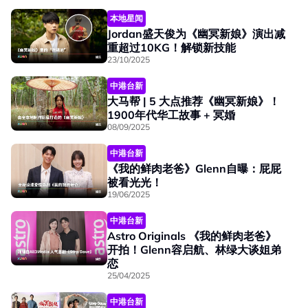
本地星闻
Jordan盛天俊为《幽冥新娘》演出减
重超过10KG！解锁新技能
23/10/2025
中港台新
大马帮 | 5 大点推荐《幽冥新娘》！
1900年代华工故事 + 冥婚
08/09/2025
中港台新
《我的鲜肉老爸》Glenn自曝：屁屁
被看光光！
19/06/2025
中港台新
Astro Originals 《我的鲜肉老爸》
开拍！Glenn容启航、林绿大谈姐弟
恋
25/04/2025
中港台新