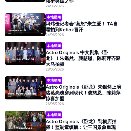
领衔突破之作
24/06/2026
本地星闻
冯玮佺记者会“惹怒”朱主爱！ TA自
曝拍到Ketiak冒汗
24/06/2026
本地星闻
Astro Originals 中文剧集《卧
龙》！朱鑑然、龔慈恩、陈莉萍齐聚
大马拍摄
28/05/2026
本地星闻
Astro Originals《卧龙》朱鑑然上演
诸葛亮魂穿到现代！龚慈恩、陈莉萍
惊喜加盟
26/05/2026
本地星闻
Astro Originals《卧龙》到横店拍
摄！监制童缤毓：让三国景象重现