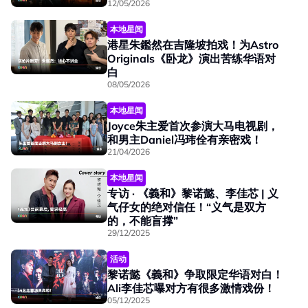
12/05/2026
本地星闻
港星朱鑑然在吉隆坡拍戏！为Astro
Originals《卧龙》演出苦练华语对
白
08/05/2026
本地星闻
Joyce朱主爱首次参演大马电视剧，
和男主Daniel冯玮佺有亲密戏！
21/04/2026
本地星闻
专访 · 《義和》黎诺懿、李佳芯 | 义
气仔女的绝对信任！“义气是双方
的，不能盲撑”
29/12/2025
活动
黎诺懿《義和》争取限定华语对白！
Ali李佳芯曝对方有很多激情戏份！
05/12/2025