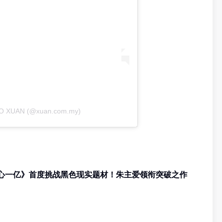
RO XUAN (@xuan.com.my)
中文剧集《一心一亿》首度挑战黑色现实题材！朱主爱领衔突破之作