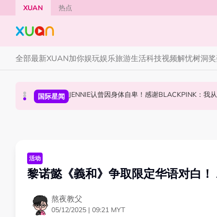
Skip to main content
XUAN
热点
全部
最新
XUAN加你娱玩
娱乐
旅游
生活
科技
视频
解忧树洞
奖
网传周杰伦有私生子！杰威尔怒发声明：纯属恶
JENNIE认曾因身体自卑！感谢BLACKPINK：
高海宁马国明新剧被指抄袭韩剧！女主角患癌造
中港台新
国际星闻
中港台新
活动
黎诺懿《義和》争取限定华语对白！ 
熬夜教父
05/12/2025 | 09:21 MYT