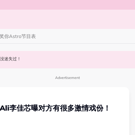
奖你
Astro节目表
意造谣！
我从没迷失过！
型几乎一模一样
Advertisement
Ali李佳芯曝对方有很多激情戏份！