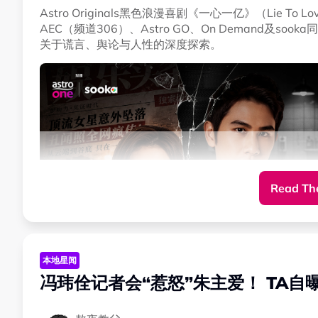
Astro Originals黑色浪漫喜剧《一心一亿》（Lie T
AEC（频道306）、Astro GO、On Demand及
关于谎言、舆论与人性的深度探索。
Read The
本地星闻
冯玮佺记者会“惹怒”朱主爱！ TA自曝