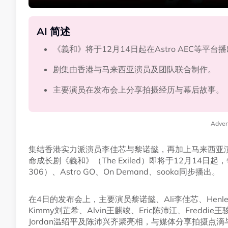
AI 简述
《義和》将于12月14日起在Astro AEC等平台
剧集由香港与马来西亚演员及团队联合制作。
主要演员在发布会上分享拍摄经历与幕后故事。
Adver
集结香港实力派演员李佳芯与黎诺懿，再加上马来西亚演员与专
命成长剧《義和》（The Exiled）即将于12月14日起
306）、Astro GO、On Demand、sooka同步播出。
在4日的发布会上，主要演员黎诺懿、Ali李佳芯、Henley
Kimmy刘芷希、Alvin王麒竣、Eric陈沛江、Freddi
Jordan温绍平及陈沛兴齐聚亮相，与媒体分享拍摄点