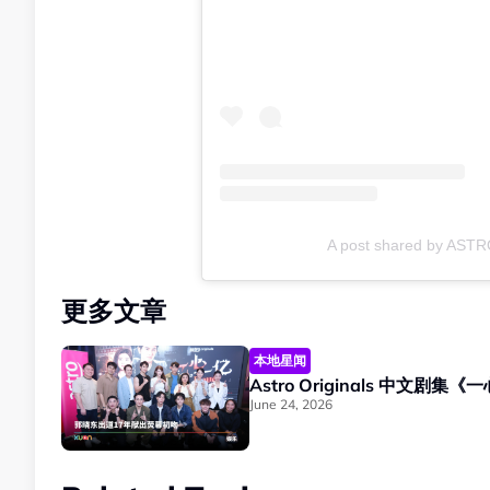
A post shared by AST
更多文章
本地星闻
Astro Originals 
June 24, 2026