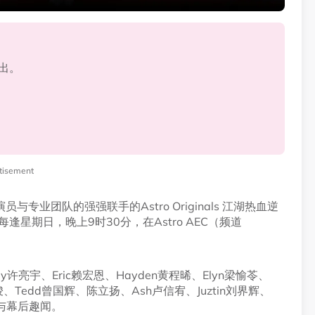
播出。
tisement
业团队的强强联手的Astro Originals 江湖热血逆
，每逢星期日，晚上9时30分，在Astro AEC（频道
许亮宇、Eric赖宏恩、Hayden黄程晞、Elyn梁愉苓、
e王骏、Tedd曾国辉、陈立扬、Ash卢信宥、Juztin刘界辉、
滴与幕后趣闻。