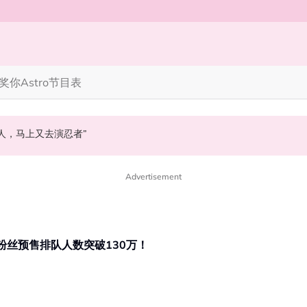
奖你
Astro节目表
笑丧》”！10月31日登场
完蜘蛛人，马上又去演忍者”
 黑人公开寻美食介绍“可以推荐一下吗？”
Advertisement
站粉丝预售排队人数突破130万！