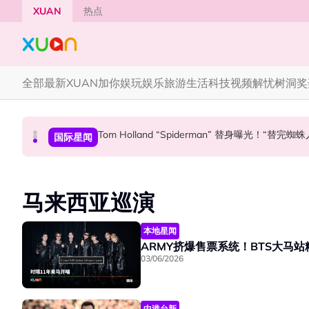
Skip to main content
XUAN
热点
全部
最新
XUAN加你娱玩
娱乐
旅游
生活
科技
视频
解忧树洞
奖
Henn国贤 “Aunty Henn 脱口秀专场 《笑笑笑
Tom Holland “Spiderman” 替身曝光！“替
范玮琪大马开唱！一家四口来马
中港台新
本地星闻
国际星闻
马来西亚巡演
本地星闻
ARMY挤爆售票系统！BTS大马
03/06/2026
中港台新