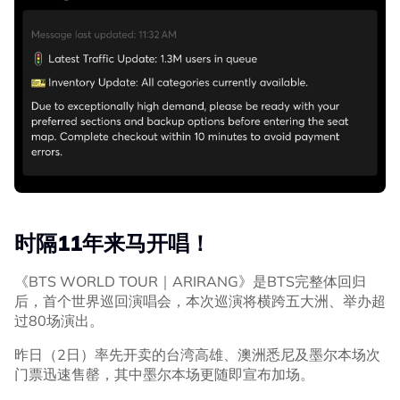
时隔11年来马开唱！
《BTS WORLD TOUR｜ARIRANG》是BTS完整体回归
后，首个世界巡回演唱会，本次巡演将横跨五大洲、举办超
过80场演出。
昨日（2日）率先开卖的台湾高雄、澳洲悉尼及墨尔本场次
门票迅速售罄，其中墨尔本场更随即宣布加场。