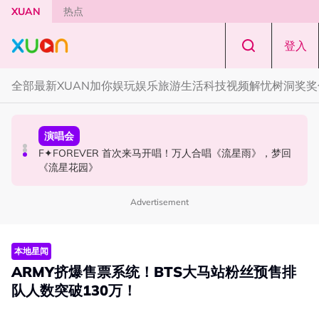
Skip to main content
XUAN
热点
登入
全部
最新
XUAN加你娱玩
娱乐
旅游
生活
科技
视频
解忧树洞
奖奖
国际星闻
演唱会
国际星闻
张员瑛频陷耍大牌争议！首度吐心声：真相终究会浮出水
F✦FOREVER 首次来马开唱！万人合唱《流星雨》，梦回
CORTIS MARTIN一开口就沦陷！深情演绎JANNABI歌曲
面！
《流星花园》
获网友狂赞！
Advertisement
本地星闻
ARMY挤爆售票系统！BTS大马站粉丝预售排
队人数突破130万！