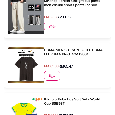
MKshop korean straight cut pants
men casual sports pants ice slik
drawstring pants seluar casual lelaki
bertali [K30]
RM11.52
RM12.13
购买
PUMA MEN S GRAPHIC TEE PUMA
FIT PUMA Black 52419801
RM65.47
RM399.99
购买
Kikilala Baby Boy Suit Sets World
Cup BSB587