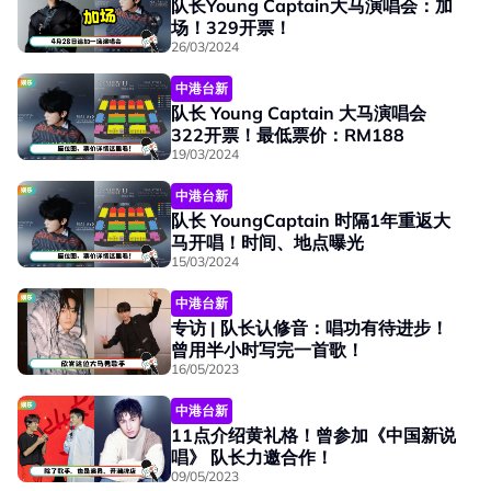
队长Young Captain大马演唱会：加
场！329开票！
26/03/2024
中港台新
队长 Young Captain 大马演唱会
322开票！最低票价：RM188
19/03/2024
中港台新
队长 YoungCaptain 时隔1年重返大
马开唱！时间、地点曝光
15/03/2024
中港台新
专访 | 队长认修音：唱功有待进步！
曾用半小时写完一首歌！
16/05/2023
中港台新
11点介绍黄礼格！曾参加《中国新说
唱》 队长力邀合作！
09/05/2023