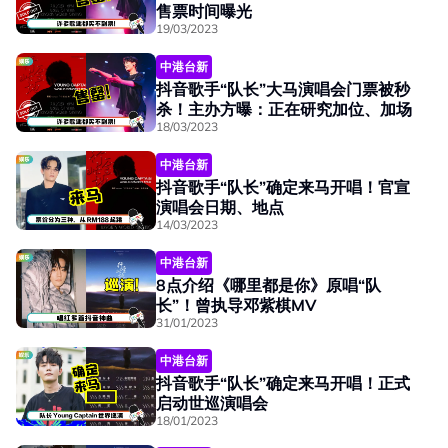
售票时间曝光
19/03/2023
中港台新
抖音歌手“队长”大马演唱会门票被秒
杀！主办方曝：正在研究加位、加场
18/03/2023
中港台新
抖音歌手“队长”确定来马开唱！官宣
演唱会日期、地点
14/03/2023
中港台新
8点介绍《哪里都是你》原唱“队
长”！曾执导邓紫棋MV
31/01/2023
中港台新
抖音歌手“队长”确定来马开唱！正式
启动世巡演唱会
18/01/2023