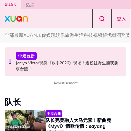
Skip to main content
XUAN
热点
登入
全部
最新
XUAN加你娱玩
娱乐
旅游
生活
科技
视频
解忧树洞
奖奖
中港台新
国际星闻
中港台新
中国《歌手2026》 “歌王之战” 成绩出炉！胡彦斌夺得歌王
YG大楼遭女粉持高尔夫球杆猛砸！BLACKPINK 10周年最
Jaclyn Victor现身《歌手2026》现场！遭粉丝野生捕获要
宝座！
新进展曝光！
求合照！
Advertisement
队长
中港台新
队长完美融入大马元素！新曲凭
《Myvi》情歌传情：sayang