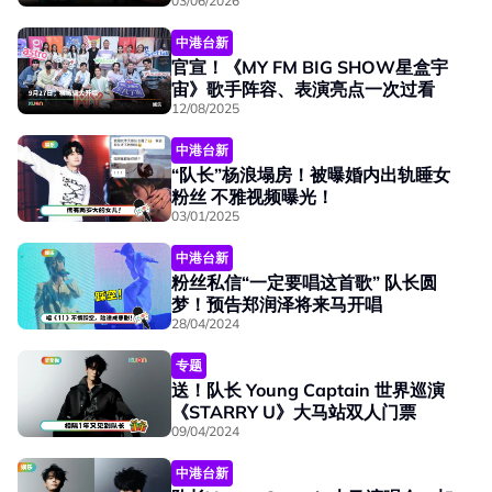
03/06/2026
中港台新
官宣！《MY FM BIG SHOW星盒宇
宙》歌手阵容、表演亮点一次过看
12/08/2025
中港台新
“队长”杨浪塌房！被曝婚内出轨睡女
粉丝 不雅视频曝光！
03/01/2025
中港台新
粉丝私信“一定要唱这首歌” 队长圆
梦！预告郑润泽将来马开唱
28/04/2024
专题
送！队长 Young Captain 世界巡演
《STARRY U》大马站双人门票
09/04/2024
中港台新