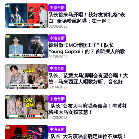
中港台新
队长首来马开唱！获好友黄礼格“表
白” 全场粉丝起哄：在一起！
08/05/2023
中港台新
被封做“EMO情歌王子”！队长
Young Captain 的 7 首听哭人的歌
01/05/2023
中港台新
队长、苡慧大马演唱会有望合唱！大
赞：马来西亚人唱歌好听、音色好
08/04/2023
中港台新
“队长”公布大马演唱会嘉宾！有黄礼
格和大马女孩苡慧！
24/03/2023
中港台新
“队长”大马演唱会确定加位不加场！