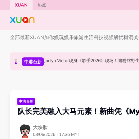
Skip to main content
XUAN
热点
全部
最新
XUAN加你娱玩
娱乐
旅游
生活
科技
视频
解忧树洞
奖
YG大楼遭女粉持高尔夫球杆猛砸！BLACKPINK
Jaclyn Victor现身《歌手2026》现场！遭粉
中国《歌手2026》 “歌王之战” 成绩出炉！胡彦
国际星闻
中港台新
中港台新
中港台新
队长完美融入大马元素！新曲凭《Myv
大块脸
03/06/2026 | 17:36 MYT