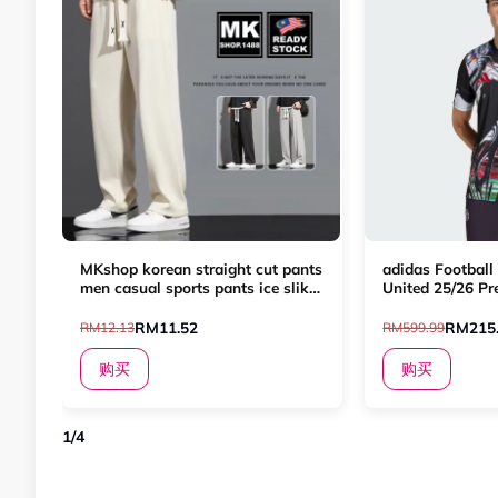
MKshop korean straight cut pants
adidas Football
men casual sports pants ice slik
United 25/26 Pr
drawstring pants seluar casual
Men Black KA6
lelaki bertali [K30]
RM11.52
RM215
RM12.13
RM599.99
购买
购买
1
/
4