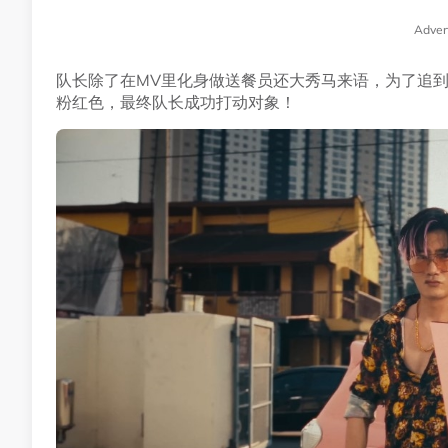
Adver
队长除了在MV里化身做送餐员还大秀马来语，为了追到
粉红色，最终队长成功打动对象！