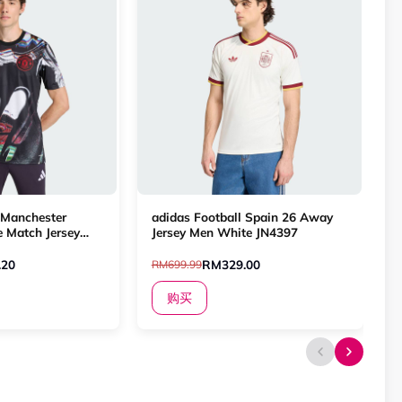
 Manchester
adidas Football Spain 26 Away
e Match Jersey
Jersey Men White JN4397
419
S
.20
RM329.00
RM699.99
R
C
购买