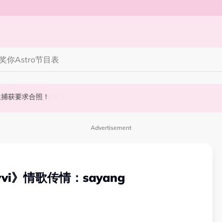
奖你
Astro节目表
 10周年最新进展曝光！
丝野生捕获要求合照！
斌夺得歌王宝座！
Advertisement
i》情歌传情：sayang