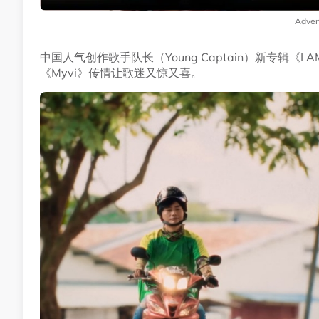
Adver
中国人气创作歌手队长（Young Captain）新专辑《I
《Myvi》传情让歌迷又惊又喜。