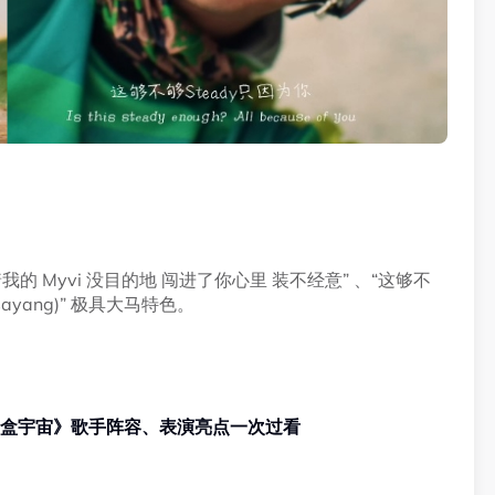
 Myvi 没目的地 闯进了你心里 装不经意” 、“这够不
ayang)” 极具大马特色。
OW星盒宇宙》歌手阵容、表演亮点一次过看