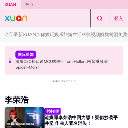
Skip to main content
XUAN
热点
登入
全部
最新
XUAN加你娱玩
娱乐
旅游
生活
科技
视频
解忧树洞
奖奖
国际星闻
演唱会
国际星闻
张员瑛频陷耍大牌争议！首度吐心声：真相终究会浮出水
F✦FOREVER 首次来马开唱！万人合唱《流星雨》，梦回
漫威CEO松口谈MCU未来！Tom Holland有望继续演
面！
《流星花园》
Spider-Man！
Advertisement
李荣浩
中港台新
港媒曝李荣浩中回力镖！疑似抄袭平
井坚 作曲人署名消失！