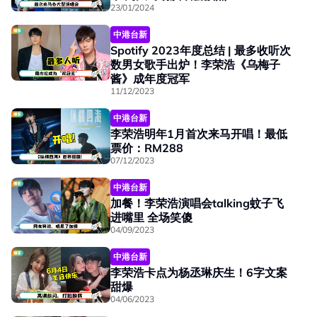
23/01/2024
中港台新
Spotify 2023年度总结 | 最多收听次
数男女歌手出炉！李荣浩《乌梅子
酱》成年度冠军
11/12/2023
中港台新
李荣浩明年1月首次来马开唱！最低
票价：RM288
07/12/2023
中港台新
加餐！李荣浩演唱会talking蚊子飞
进嘴里 全场笑傻
04/09/2023
中港台新
李荣浩卡点为杨丞琳庆生！6字文案
甜爆
04/06/2023