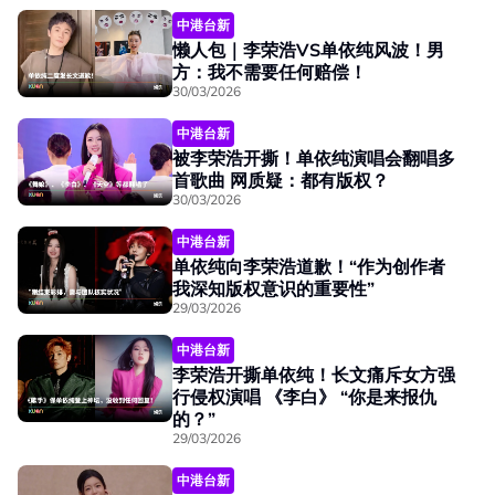
中港台新
懒人包｜李荣浩VS单依纯风波！男
方：我不需要任何赔偿！
30/03/2026
中港台新
被李荣浩开撕！单依纯演唱会翻唱多
首歌曲 网质疑：都有版权？
30/03/2026
中港台新
单依纯向李荣浩道歉！“作为创作者
我深知版权意识的重要性”
29/03/2026
中港台新
李荣浩开撕单依纯！长文痛斥女方强
行侵权演唱 《李白》 “你是来报仇
的？”
29/03/2026
中港台新