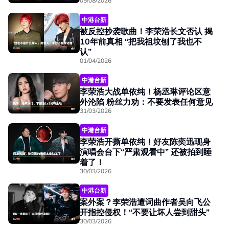
05/08/2026
中港台新
被反控抄袭歌曲！李荣浩长文否认 揭
10年前真相 “把我祖坟刨了我也不
认”
01/04/2026
中港台新
李荣浩大战单依纯！杨丞琳评论区意
外沦陷 粉丝力劝：不要发表任何意见
31/03/2026
中港台新
李荣浩开撕单依纯！好友陈奕迅现身
演唱会台下“严肃观看中” 还被拍到睡
着了！
30/03/2026
中港台新
案外案？李荣浩遭词曲作者吴向飞公
开指控侵权！“不要让坏人尝到甜头”
30/03/2026