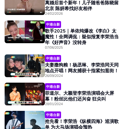
离婚后首个新年！儿子随爸爸陈晓留
北京 陈妍希找好友相伴
24/02/2026
中港台新
歌手2025｜单依纯爆改《李白》太
魔性！全网调侃：疑似报复李荣浩当
年《好声音》没转身
07/06/2025
中港台新
夫妻撒狗粮！杨丞琳、李荣浩同天同
地点开唱！网友捕获十指紧扣逛街！
26/09/2024
中港台新
菲道尔、大颖登李荣浩演唱会大屏
幕！粉丝比他们还兴奋 狂尖叫
28/01/2024
中港台新
抢先看！李荣浩《纵横四海》巡演歌
单 为大马场演唱会预热