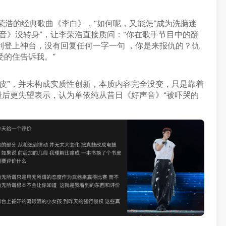
荣浩的经典歌曲《李白》，“如何呢，又能怎”成为洗脑迷
音》没转身”，让李荣浩直接质问：“你在歌手节目中的翻
利登上神台，没有回复任何一字一句 ，你是来报仇的？仇
受的住告诉我。”
皮”，并未构成实质性创新，本质内容完全没变，只是靠着
最后更失望表示，认为单依纯从昔日《好声音》“被吓哭的