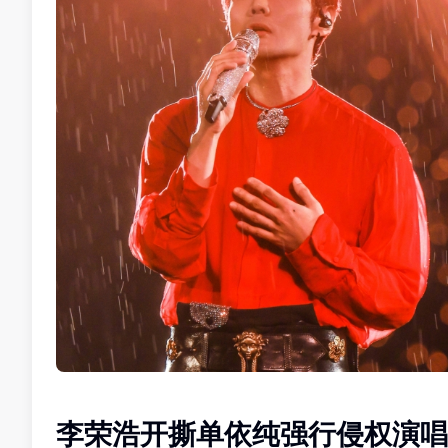
李荣浩开撕单依纯强行侵权演唱