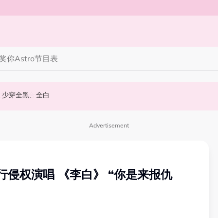
奖你
Astro节目表
丝野生捕获要求合照！
 10周年最新进展曝光！
知多点 | 2026 农历七月鬼门开！10 大禁忌宁可信其有 少穿全黑、全白
Advertisement
侵权演唱 《李白》 “你是来报仇