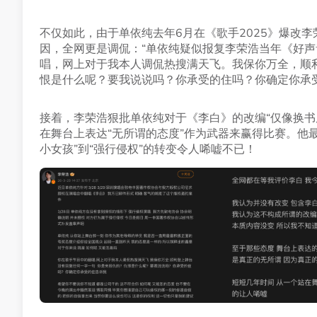
不仅如此，由于单依纯去年6月在《歌手2025》爆改李
因，全网更是调侃：“单依纯疑似报复李荣浩当年《好声
唱，网上对于我本人调侃热搜满天飞。我保你万全，顺
恨是什么呢？要我说说吗？你承受的住吗？你确定你承
接着，李荣浩狠批单依纯对于《李白》的改编“仅像换书
在舞台上表达“无所谓的态度”作为武器来赢得比赛。他
小女孩”到“强行侵权”的转变令人唏嘘不已！