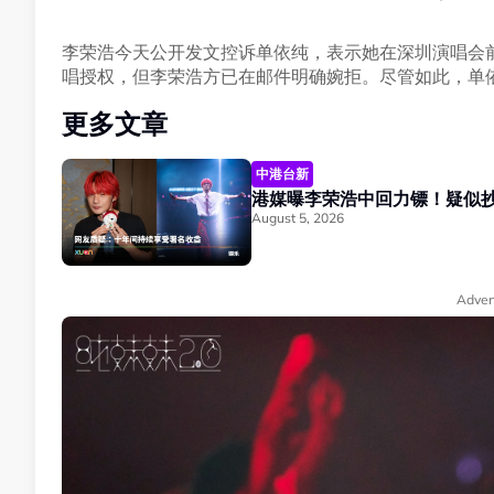
李荣浩今天公开发文控诉单依纯，表示她在深圳演唱会
唱授权，但李荣浩方已在邮件明确婉拒。尽管如此，单依
更多文章
中港台新
港媒曝李荣浩中回力镖！疑似抄
August 5, 2026
Adver