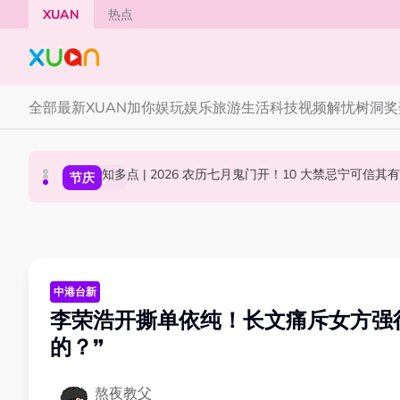
Skip to main content
XUAN
热点
全部
最新
XUAN加你娱玩
娱乐
旅游
生活
科技
视频
解忧树洞
奖
Jaclyn Victor现身《歌手2026》现场！遭粉
YG大楼遭女粉持高尔夫球杆猛砸！BLACKPINK
中港台新
节庆
国际星闻
中港台新
李荣浩开撕单依纯！长文痛斥女方强行
的？”
熬夜教父