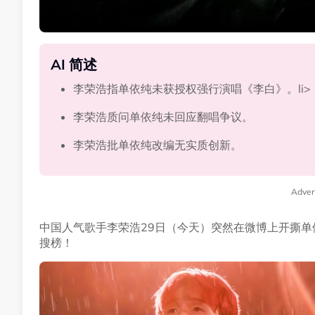
AI 简述
李荣浩指单依纯未获授权强行演唱《李白》。li>
李荣浩质问单依纯未回应翻唱争议。
李荣浩批单依纯改编无实质创新。
Adver
中国人气歌手李荣浩29日（今天）突然在微博上开撕单
搜榜！