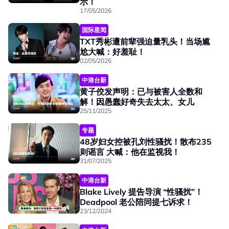
示！
17/05/2026
国际星闻
TXT秀彬遭前辈强迫量乳头！当场尴
尬大喊：好羞耻！
02/05/2026
中港台新
黄子佼发声明：已与被害人全数和
解！因愚蠢好奇失去太太、女儿
25/11/2025
专题
48岁妇女控被孔刘性骚扰！散布235
则谣言 大喊：他在监视我！
31/07/2025
中港台新
Blake Lively 提告导演 “性骚扰”！
Deadpool 老公陪同提七诉求！
23/12/2024