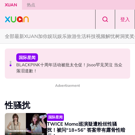
Skip to main content
XUAN
热点
登入
全部
最新
XUAN加你娱玩
娱乐
旅游
生活
科技
视频
解忧树洞
奖奖
中港台新
演唱会
国际星闻
陈土豆玩梗《下一站幸福》！同框阿信、吴建豪上演“光晞
范玮琪云顶开唱哽咽了！感性告白大马粉丝：我想继续唱
BLACKPINK十周年活动被批太仓促！Jisoo罕见哭泣 当众
不能捐”桥段
下去
落泪道歉！
Advertisement
性骚扰
国际星闻
TWICE Momo巡演疑遭粉丝性骚
扰！被问“18+56” 答案带有露骨性暗