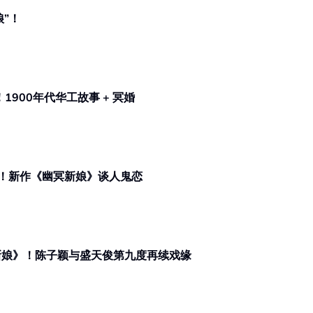
娘”！
！1900年代华工故事 + 冥婚
！新作《幽冥新娘》谈人鬼恋
集《幽冥新娘》！陈子颖与盛天俊第九度再续戏缘