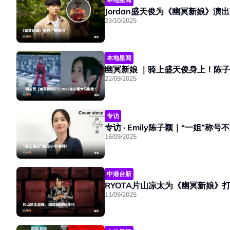
Jordan盛天俊为《幽冥新娘》演
23/10/2025
本地星闻
幽冥新娘 ｜骑上盛天俊身上！陈
22/09/2025
专访
专访 · Emily陈子颖｜“一姐”
16/09/2025
中港台新
RYOTA片山凉太为《幽冥新娘
11/09/2025