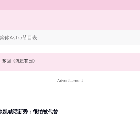
奖你
Astro节目表
》，梦回《流星花园》
NABI歌曲获网友狂赞！
会浮出水面！
Advertisement
iah徐凯喊话新秀：很怕被代替