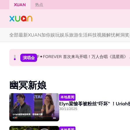
Skip to main content
XUAN
热点
全部
最新
XUAN加你娱玩
娱乐
旅游
生活
科技
视频
解忧树洞
奖
F✦FOREVER 首次来马开唱！万人合唱《流星雨
CORTIS MARTIN一开口就沦陷！深情演绎JAN
张员瑛频陷耍大牌争议！首度吐心声：真相终究
国际星闻
国际星闻
演唱会
幽冥新娘
本地星闻
Elyn梁愉苓被粉丝“吓坏” ！Ur
30/11/2025
本地星闻