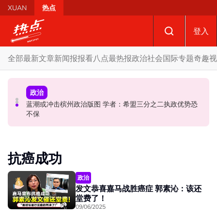
Skip to main content
XUAN
热点
登入
全部
最新文章
新闻报报看
八点最热报
政治
社会
国际
专题
奇趣
视
政治
政治
政治
昨反贪会总部录供身体不适急送院 沙比里案件延至827提
蓝潮或冲击槟州政治版图 学者：希盟三分之二执政优势恐
10议员正式组森州议会 马华、伊党、宏愿党各有一名代表
控
不保
抗癌成功
政治
发文恭喜嘉马战胜癌症 郭素沁：该还
堂费了！
09/06/2025