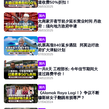
道收费50%折扣！
26/03/2025
国内
允商家开斋节前夕延长营业时间 丹政
府：须向地方政府申请
26/03/2025
国内
机票高涨B40返乡遇阻 邦莫达吁政
府扩大津贴计划
07/03/2025
国内
一共8天 工程部长: 今年佳节期间大
道过路费半价！
04/02/2025
国内
《Alamak Raya Lagi！》争议不断
穆斯林女子翻跳有损尊严？
17/04/2024