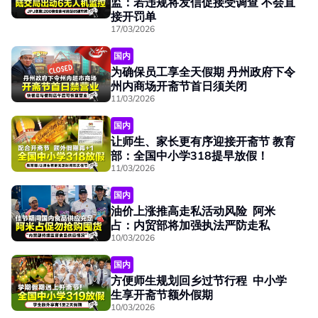
监：若违规将发信促接受调查 不会直
接开罚单
17/03/2026
国内
为确保员工享全天假期 丹州政府下令
州内商场开斋节首日须关闭
11/03/2026
国内
让师生、家长更有序迎接开斋节 教育
部：全国中小学318提早放假！
11/03/2026
国内
油价上涨推高走私活动风险 阿米
占：内贸部将加强执法严防走私
10/03/2026
国内
方便师生规划回乡过节行程 中小学
生享开斋节额外假期
10/03/2026