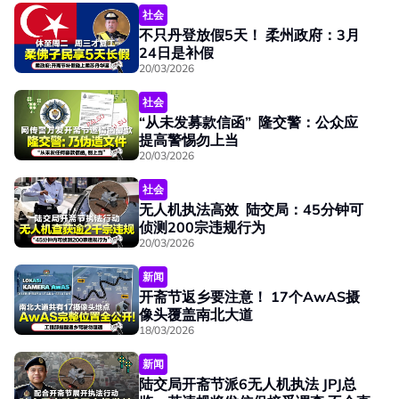
社会
不只丹登放假5天！ 柔州政府：3月
24日是补假
20/03/2026
社会
“从未发募款信函” 隆交警：公众应
提高警惕勿上当
20/03/2026
社会
无人机执法高效 陆交局：45分钟可
侦测200宗违规行为
20/03/2026
新闻
开斋节返乡要注意！ 17个AwAS摄
像头覆盖南北大道
18/03/2026
新闻
陆交局开斋节派6无人机执法 JPJ总