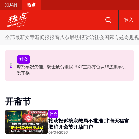
Skip to main content
XUAN
热点
登入
全部
最新文章
新闻报报看
八点最热报
政治
社会
国际
专题
奇趣
视
政治
财经
社会
SST成华商远离希盟因素？ 阿末马斯兰：华裔商家更倾向
摩托车况欠佳、骑士疲劳肇祸 RXZ主办方否认非法飙车引
柔森州选合作奏效 阿末马斯兰吁国阵国盟携手迎战甲州选
GST机制
发车祸
开斋节
社会
接获投诉槟宗教局不批准 北海天福宫
取消开斋节开放门户
09/04/2026