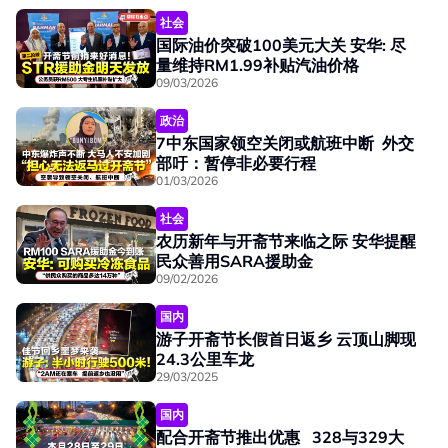
社会
国际油价突破100美元大关 安华: 尽
量维持RM1.99补贴汽油价格
09/03/2026
政治
7中东国家领空关闭或航班中断 外交
部吁：暂停非必要行程
01/03/2026
社会
农历新年与开斋节来临之际 安华提醒
民众善用SARA援助金
09/02/2026
国内
游子开斋节长假首日返乡 云顶山脚现
24.3公里车龙
29/03/2025
国内
配合开斋节推出优惠 328与329大