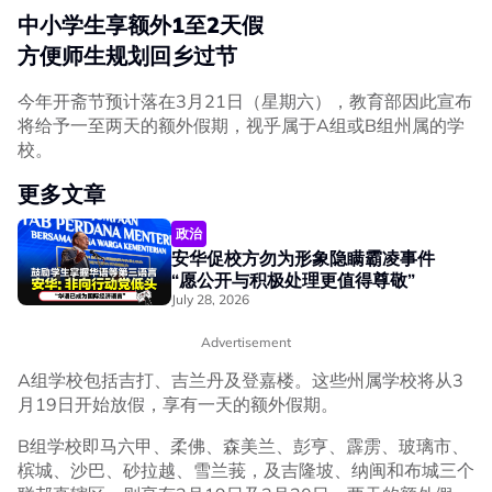
中小学生享额外1至2天假
方便师生规划回乡过节
今年开斋节预计落在3月21日（星期六），教育部因此宣布
将给予一至两天的额外假期，视乎属于A组或B组州属的学
校。
更多文章
政治
安华促校方勿为形象隐瞒霸凌事件
“愿公开与积极处理更值得尊敬”
July 28, 2026
Advertisement
A组学校包括吉打、吉兰丹及登嘉楼。这些州属学校将从3
月19日开始放假，享有一天的额外假期。
B组学校即马六甲、柔佛、森美兰、彭亨、霹雳、玻璃市、
槟城、沙巴、砂拉越、雪兰莪，及吉隆坡、纳闽和布城三个