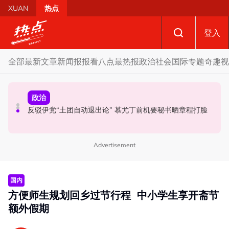
Skip to main content
XUAN
热点
登入
全部
最新文章
新闻报报看
八点最热报
政治
社会
国际
专题
奇趣
视
政治
政治
社会
马六甲州选 | 甲州选席谈判现空间？ 法米：国阵开放态度
国歌响起华人庙宇千人齐肃立 网友动容：这才是真正的马
反驳伊党“土团自动退出论” 慕尤丁前机要秘书晒章程打脸
值得探讨
来西亚
Advertisement
国内
方便师生规划回乡过节行程 中小学生享开斋节
额外假期