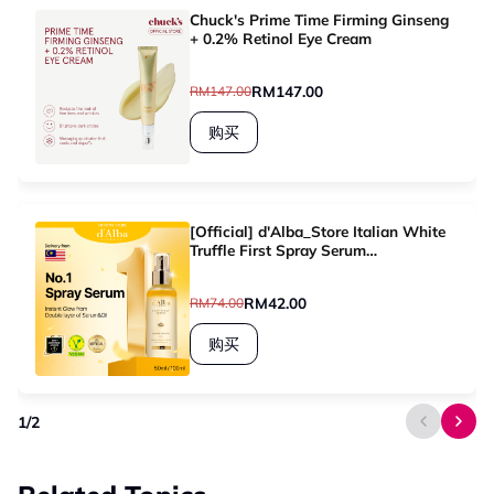
Chuck's Prime Time Firming Ginseng
+ 0.2% Retinol Eye Cream
RM147.00
RM147.00
购买
[Official] d'Alba_Store Italian White
Truffle First Spray Serum
50ml&100ml
RM42.00
RM74.00
购买
1
/
2