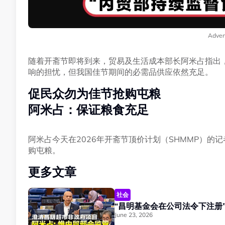
Adver
随着开斋节即将到来，贸易及生活成本部长阿米占指出
响的担忧，但我国佳节期间的必需品供应依然充足。
促民众勿为佳节抢购屯粮
阿米占：保证粮食充足
阿米占今天在2026年开斋节顶价计划（SHMMP）的
购屯粮。
更多文章
社会
June 23, 2026