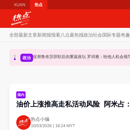
Skip to main content
XUAN
热点
全部
最新文章
新闻报报看
八点最热报
政治
社会
国际
专题
奇趣
炮轰哈迪不了解章程 阿兹敏：国盟无“自动退盟”规定
泰校园枪击案酿8师生亡 枪手疑遭长期遭霸凌成导火索
促努鲁依莎辞职后勿重返政坛 罗诗雅：给他人
政治
政治
国际
国内
油价上涨推高走私活动风险 阿米占
热点小编
10/03/2026 | 16:24 MYT