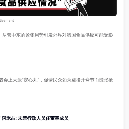
tisement
，尽管中东的紧张局势引发外界对我国食品供应可能受影
记者会上大派“定心丸”，促请民众勿为迎接开斋节而慌张抢
“昌明基金会在公司法令下注册” 阿米占: 未禁行政人员任董事成员