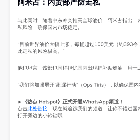
阿米占：内贸部严防走私
与此同时，随着中东冲突推高全球油价，阿米占指出，
私风险，确保国内市场稳定。
“目前世界油价大幅上涨，每桶超过100美元（约393
此走私的风险极高。”
他也坦言，该部也同样担忧国内出现把补贴燃油，用于
“我们将加强展开“纰漏行动”（Ops Tiris），以确保
►《热点 Hotspot》正式开通WhatsApp频道！
点击
此处链接
，现在就追踪我们的频道，让你不错过国
打开旁边的小铃铛哦！
==============================