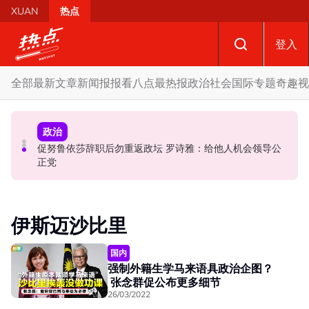
Skip to main content
XUAN
热点
登入
全部
最新文章
新闻报报看
八点最热报
政治
社会
国际
专题
奇趣
视
国际
政治
政治
促努鲁依莎辞职后勿重返政坛 罗诗雅：给他人机会领导公
炮轰哈迪不了解章程 阿兹敏：国盟无“自动退盟”规定
泰校园枪击案酿8师生亡 枪手疑遭长期遭霸凌成导火索
正党
伊斯迈沙比里
国内
强制外籍生学马来语具政治企图？
张念群促公布更多细节
26/03/2022