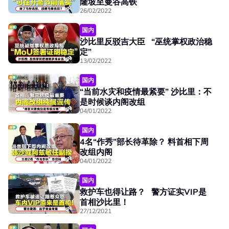
隆坡至曼谷高铁
26/02/2022
国内
沙比里反驳吉大臣 “巫统掌权政治稳
定”
13/02/2022
国内
“当前水灾和疫情最紧要” 沙比里：不
是时候谈内阁改组
04/01/2022
国内
4名“作秀”部长待革除？ 料首相下周
改组内阁
04/01/2022
国内
救护车也得让路？ 警方证实VIP是
首相沙比里！
27/12/2021