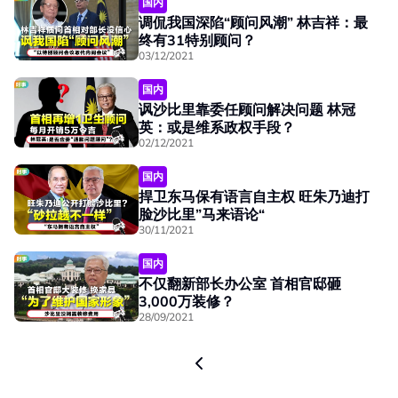
国内
调侃我国深陷“顾问风潮” 林吉祥：最
终有31特别顾问？
03/12/2021
国内
讽沙比里靠委任顾问解决问题 林冠
英：或是维系政权手段？
02/12/2021
国内
捍卫东马保有语言自主权 旺朱乃迪打
脸沙比里”马来语论“
30/11/2021
国内
不仅翻新部长办公室 首相官邸砸
3,000万装修？
28/09/2021