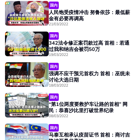
国内
人民饱受疫情冲击 努鲁依莎：最低薪
金有必要再调高
21/03/2022
国内
342法令修正案罚款过高 首相：若通
过我和纳吉会被罚50万
19/03/2022
国内
强调不应干预元首权力 首相：巫统未
讨论大选日期
18/03/2022
国内
“第1位两度要救护车让路的首相” 网
民：恭喜沙比里打破世界纪录
08/03/2022
国内
马泰互相承认疫苗证书 首相：商讨吉