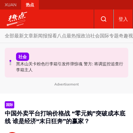
Skip to main content
XUAN
热点
登入
全部
最新文章
新闻报报看
八点最热报
政治
社会
国际
专题
奇趣
视
国际
政治
社会
黑木山关卡粉色行李箱引发炸弹惊魂 警方: 将调监控追查行
炮轰哈迪不了解章程 阿兹敏：国盟无“自动退盟”规定
泰校园枪击案酿8师生亡 枪手疑遭长期遭霸凌成导火索
李箱主人
Advertisement
国际
中国外卖平台打响价格战 “零元购”突破成本底
线 谁是经济“末日狂奔”的赢家？