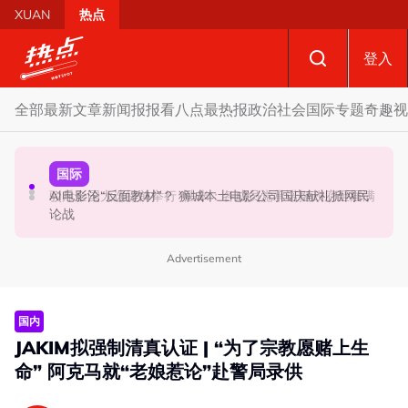
Skip to main content
XUAN
热点
登入
全部
最新文章
新闻报报看
八点最热报
政治
社会
国际
专题
奇趣
视
政治
政治
国际
要求安华解释为何冻结MyKHAS权限 5蓝眼议员: 改革不是
AI电影沦“反面教材”？ 狮城本土电影公司国庆献礼掀网民
驳斥全国大选提前举行 法米：各成员党承诺挺政府至届满
把人民拨款政治化
论战
Advertisement
国内
JAKIM拟强制清真认证 | “为了宗教愿赌上生
命” 阿克马就“老娘惹论”赴警局录供