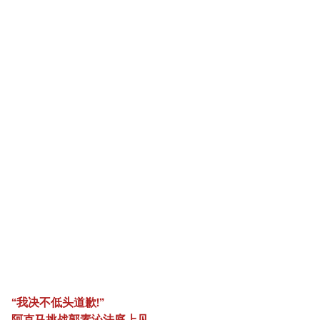
“我决不低头道歉!”
阿克马挑战郭素沁法庭上见