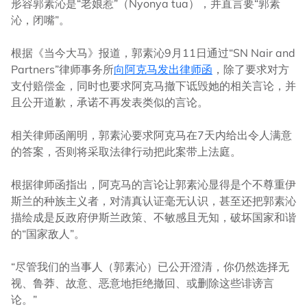
形容郭素沁是“老娘惹”（Nyonya tua），并直言要“郭素
沁，闭嘴”。
根据《当今大马》报道，郭素沁9月11日通过“SN Nair and
Partners”律师事务所
向阿克马发出律师函
，除了要求对方
支付赔偿金，同时也要求阿克马撤下诋毁她的相关言论，并
且公开道歉，承诺不再发表类似的言论。
相关律师函阐明，郭素沁要求阿克马在7天内给出令人满意
的答案，否则将采取法律行动把此案带上法庭。
根据律师函指出，阿克马的言论让郭素沁显得是个不尊重伊
斯兰的种族主义者，对清真认证毫无认识，甚至还把郭素沁
描绘成是反政府伊斯兰政策、不敏感且无知，破坏国家和谐
的“国家敌人”。
“尽管我们的当事人（郭素沁）已公开澄清，你仍然选择无
视、鲁莽、故意、恶意地拒绝撤回、或删除这些诽谤言
论。”