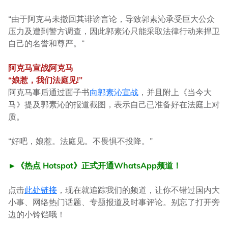
“由于阿克马未撤回其诽谤言论，导致郭素沁承受巨大公众
压力及遭到警方调查，因此郭素沁只能采取法律行动来捍卫
自己的名誉和尊严。”
阿克马宣战阿克马
“娘惹，我们法庭见!”
阿克马事后通过面子书
向郭素沁宣战
，并且附上《当今大
马》提及郭素沁的报道截图，表示自己已准备好在法庭上对
质。
“好吧，娘惹。法庭见。不畏惧不投降。”
►《热点 Hotspot》正式开通WhatsApp频道！
点击
此处链接
，现在就追踪我们的频道，让你不错过国内大
小事、网络热门话题、专题报道及时事评论。别忘了打开旁
边的小铃铛哦！