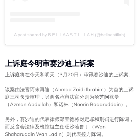
A post shared by B E L L A A S T I L L A H (@bellaastillah)
上诉庭今明审赛沙迪上诉案
上诉庭将在今天和明天（3月20日）审讯赛沙迪的上诉案。
该案由法官阿末再迪（Ahmad Zaidi Ibrahim）为首的上诉
庭三司负责审理，另两名承审法官分别为哈芝阿兹曼
（Azman Abdullah）和诺林（Noorin Badarudddin）。
另外，赛沙迪的代表律师郑宝德将对定罪和刑罚进行陈词，
而反贪会法律及检控组主任旺沙哈鲁丁（Wan
Shaharuddin Wan Ladin）则代表控方陈词。