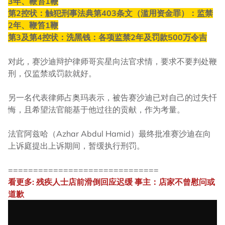
3年、鞭笞1鞭
第2控状：触犯刑事法典第403条文（滥用资金罪）：监禁
2年、鞭笞1鞭
第3及第4控状：洗黑钱：各项监禁2年及罚款500万令吉
对此，赛沙迪辩护律师哥宾星向法官求情，要求不要判处鞭
刑，仅监禁或罚款就好。
另一名代表律师占奥玛表示，被告赛沙迪已对自己的过失忏
悔，且希望法官能基于他过往的贡献，作为考量。
法官阿兹哈（Azhar Abdul Hamid）最终批准赛沙迪在向
上诉庭提出上诉期间，暂缓执行刑罚。
==============================
看更多: 残疾人士店前滑倒回应迟缓 事主：店家不曾慰问或
道歉