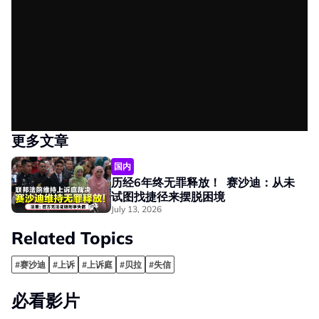
更多文章
国内
历经6年终无罪释放！ 赛沙迪：从未
试图找捷径来摆脱困境
July 13, 2026
Related Topics
#赛沙迪
#上诉
#上诉庭
#贝拉
#失信
必看影片