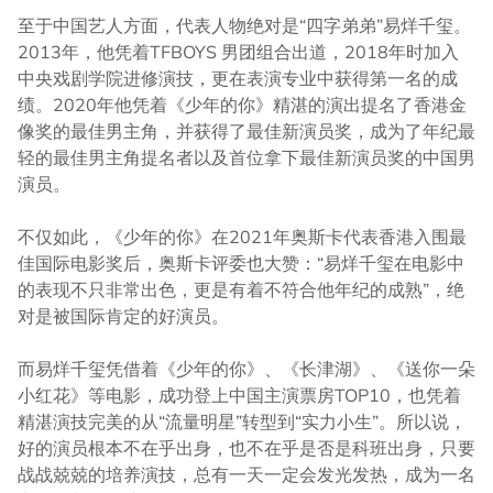
至于中国艺人方面，代表人物绝对是“四字弟弟”易烊千玺。
2013年，他凭着TFBOYS 男团组合出道，2018年时加入
中央戏剧学院进修演技，更在表演专业中获得第一名的成
绩。2020年他凭着《少年的你》精湛的演出提名了香港金
像奖的最佳男主角，并获得了最佳新演员奖，成为了年纪最
轻的最佳男主角提名者以及首位拿下最佳新演员奖的中国男
演员。
不仅如此，《少年的你》在2021年奥斯卡代表香港入围最
佳国际电影奖后，奥斯卡评委也大赞：“易烊千玺在电影中
的表现不只非常出色，更是有着不符合他年纪的成熟”，绝
对是被国际肯定的好演员。
而易烊千玺凭借着《少年的你》、《长津湖》、《送你一朵
小红花》等电影，成功登上中国主演票房TOP10，也凭着
精湛演技完美的从“流量明星”转型到“实力小生”。所以说，
好的演员根本不在乎出身，也不在乎是否是科班出身，只要
战战兢兢的培养演技，总有一天一定会发光发热，成为一名