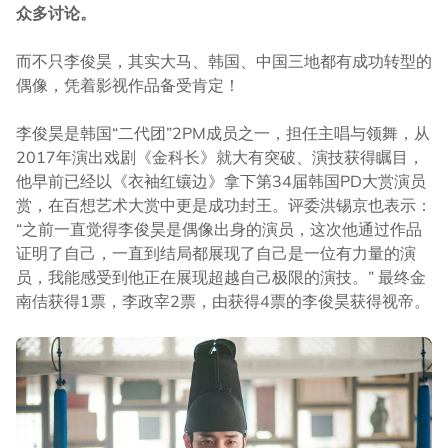
众多讨论。
而不只李俊昊，其实大马、韩国、中国三地都有成功转型的
偶像，凭着影视作品备受肯定！
李俊昊是韩国“二代团”2PM成员之一，担任主唱与领舞，从
2017年演出戏剧《金科长》就大有突破、演技获得瞩目，
他早前已经以《衣袖红镶边》拿下第34届韩国PD大赏演员
赏，在百想艺术大赏中更是成功封王。评委洪锡京也表示：
“之前一直觉得李俊昊是偶像出身的演员，这次他通过作品
证明了自己，一直到结局都展现了自己是一位有力量的演
员，我能感受到他正在展现超越自己极限的演技。” 最终金
南佶获得1票，李政宰2票，由获得4票的李俊昊获得视帝。