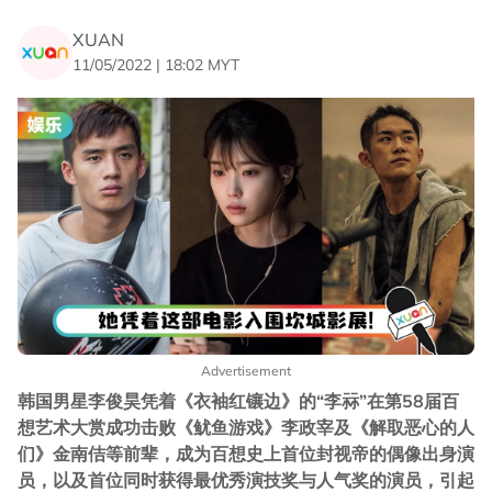
XUAN
11/05/2022 | 18:02 MYT
Advertisement
韩国男星李俊昊凭着《衣袖红镶边》的“李祘”在第58届百
想艺术大赏成功击败《鱿鱼游戏》李政宰及《解取恶心的人
们》金南佶等前辈，成为百想史上首位封视帝的偶像出身演
员，以及首位同时获得最优秀演技奖与人气奖的演员，引起