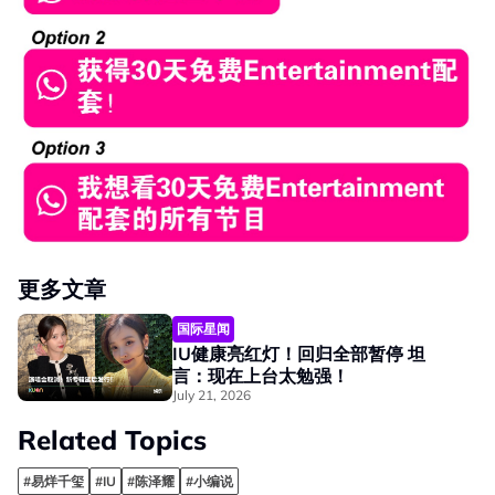
更多文章
国际星闻
IU健康亮红灯！回归全部暂停 坦
言：现在上台太勉强！
July 21, 2026
Related Topics
#易烊千玺
#IU
#陈泽耀
#小编说