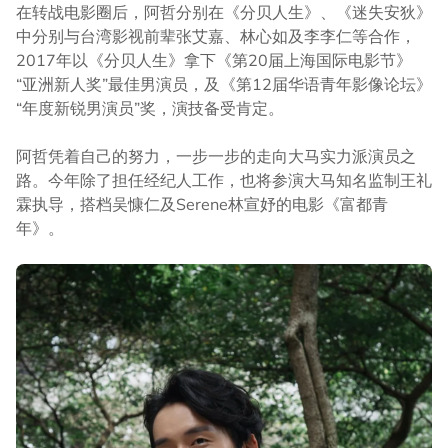
在转战电影圈后，阿哲分别在《分贝人生》、《迷失安狄》
中分别与台湾影视前辈张艾嘉、林心如及李李仁等合作，
2017年以《分贝人生》拿下《第20届上海国际电影节》
“亚洲新人奖”最佳男演员，及《第12届华语青年影像论坛》
“年度新锐男演员”奖，演技备受肯定。
阿哲凭着自己的努力，一步一步的走向大马实力派演员之
路。今年除了担任经纪人工作，也将参演大马知名监制王礼
霖执导，搭档吴慷仁及Serene林宣妤的电影《富都青
年》。