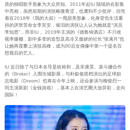
质的独唱歌手形象为大众所知。2011年起IU 陆续的在影集
中亮相，虽然前期的演技略微青涩，也遭到不少批评，但凭
着在2018年《我的大叔》一甩甜美形象，化身背负生活重
担的厌世苦命女李至安，催泪的演技让人认为她就是“演员
李知恩”，而非IU 。2019年主演的《德鲁纳酒店》不只收
视率爆棚，剧中多变的造型及高冷又傲娇的社长“张满月”也
让她再度攀上演技高峰，成为90后女偶像中第一个提名百
想视后的艺人。
IU 近日除了与日本名导是枝裕和，及宋康昊、裴斗娜合作
的《Broker》入围坎城影展，与朴叙俊搭档演出的足球励
志电影《Dream》也将在今年上映，还会参演与柳俊烈一
同主演新剧《金钱游戏》，基本上在演艺圈大放异彩，走向
国际！