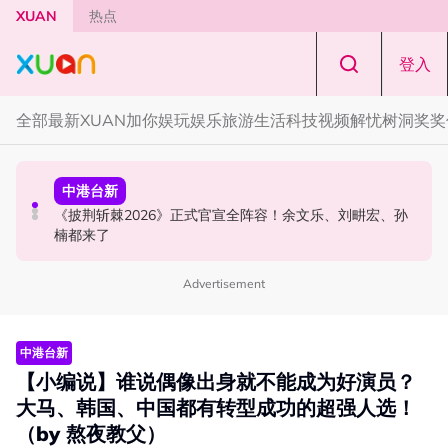
Skip to main content
XUAN
热点
登入
全部
最新
XUAN加你娱玩
娱乐
旅游
生活
科技
视频
解忧树洞
奖奖
演唱会
中港台新
中港台新
范玮琪云顶开唱哽咽了！感性告白大马粉丝：我想继续唱
《披荆斩棘2026》正式官宣全阵容！余文乐、刘畊宏、孙
陈土豆玩梗《下一站幸福》！同框阿信、吴建豪上演“光晞
下去
楠都来了
不能捐”桥段
Advertisement
中港台新
【小编说】谁说偶像出身就不能成为好演员？
大马、韩国、中国都有转型成功的超强人选！
（by 熬夜教父）