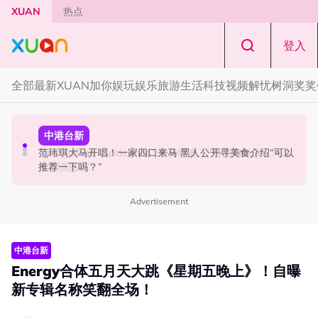
Skip to main content
XUAN
热点
登入
全部
最新
XUAN加你娱玩
娱乐
旅游
生活
科技
视频
解忧树洞
奖奖
本地星闻
国际星闻
中港台新
Henn国贤 “Aunty Henn 脱口秀专场 《笑笑笑笑丧》”！10
Tom Holland “Spiderman” 替身曝光！“替完蜘蛛人，马上
范玮琪大马开唱！一家四口来马 黑人公开寻美食介绍“可以
月31日登场
又去演忍者”
推荐一下吗？”
Advertisement
中港台新
Energy合体五月天大跳《星期五晚上》！自曝
新专辑名称笑翻全场！