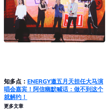
知多点：
ENERGY邀五月天担任大马演
唱会嘉宾！阿信幽默喊话：做不到这个
就解约！
更多文章