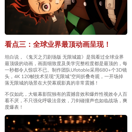
看点三：全球业界最顶动画呈现！
坦白说，《鬼灭之刃剧场版 无限城篇》是我看过全球业界
最顶级的动画，画面细致度及美学完整程度都是最顶的，每
一秒都令人惊叹不已。制作团队Ufotable采用680+个3D镜
头，4K 120帧技术呈现“无限城”空间折叠奇观，一开场掉
落无限城的场景在大荧幕观影真的非常震撼！
不仅如此，大银幕影院独有的震撼音效和爆炸性视效令人百
看不厌，不只强化呼吸法音效，刀剑碰撞声也如临战场，爽
度爆表！