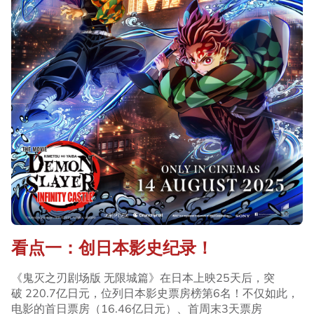
看点一：创日本影史纪录！
《鬼灭之刃剧场版 无限城篇》在日本上映25天后，突
破 220.7亿日元，位列日本影史票房榜第6名！不仅如此，
电影的首日票房（16.46亿日元）、首周末3天票房