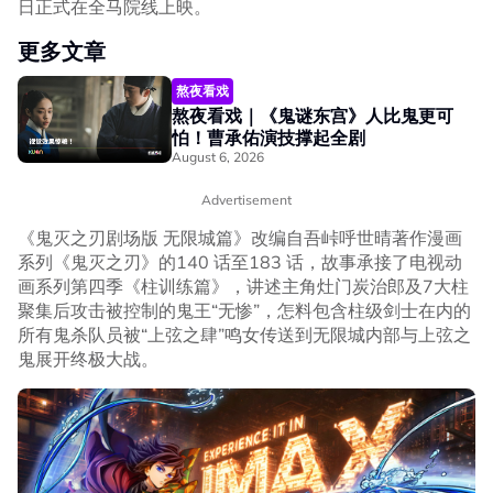
日正式在全马院线上映。
更多文章
熬夜看戏
熬夜看戏｜《鬼谜东宫》人比鬼更可
怕！曹承佑演技撑起全剧
August 6, 2026
Advertisement
《鬼灭之刃剧场版 无限城篇》改编自吾峠呼世晴著作漫画
系列《鬼灭之刃》的140 话至183 话，故事承接了电视动
画系列第四季《柱训练篇》，讲述主角灶门炭治郎及7大柱
聚集后攻击被控制的鬼王“无惨”，怎料包含柱级剑士在内的
所有鬼杀队员被“上弦之肆”鸣女传送到无限城内部与上弦之
鬼展开终极大战。