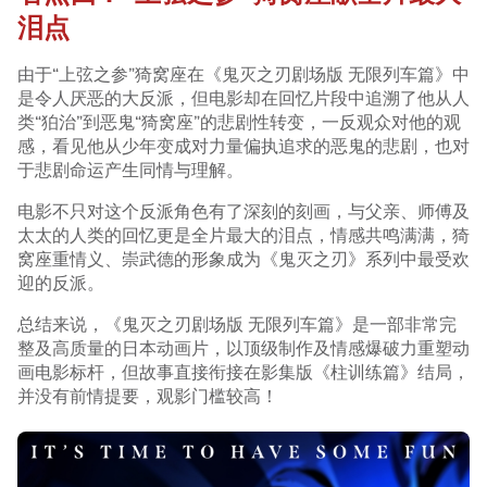
泪点
由于“上弦之参”猗窝座在《鬼灭之刃剧场版 无限列车篇》中
是令人厌恶的大反派，但电影却在回忆片段中追溯了他从人
类“狛治”到恶鬼“猗窝座”的悲剧性转变，一反观众对他的观
感，看见他从少年变成对力量偏执追求的恶鬼的悲剧，也对
于悲剧命运产生同情与理解。
电影不只对这个反派角色有了深刻的刻画，与父亲、师傅及
太太的人类的回忆更是全片最大的泪点，情感共鸣满满，猗
窝座重情义、崇武德的形象成为《鬼灭之刃》系列中最受欢
迎的反派。
总结来说，《鬼灭之刃剧场版 无限列车篇》是一部非常完
整及高质量的日本动画片，以顶级制作及情感爆破力重塑动
画电影标杆，但故事直接衔接在影集版《柱训练篇》结局，
并没有前情提要，观影门槛较高！