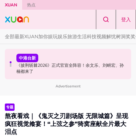
Skip to main content
XUAN
热点
登入
全部
最新
XUAN加你娱玩
娱乐
旅游
生活
科技
视频
解忧树洞
奖奖
中港台新
演唱会
中港台新
陈土豆玩梗《下一站幸福》！同框阿信、吴建豪上演“光晞
范玮琪云顶开唱哽咽了！感性告白大马粉丝：我想继续唱
《披荆斩棘2026》正式官宣全阵容！余文乐、刘畊宏、孙
不能捐”桥段
下去
楠都来了
Advertisement
专题
熬夜看戏｜《鬼灭之刃剧场版 无限城篇》呈现
疯狂视觉飨宴！“上弦之参”猗窝座献全片最大
泪点