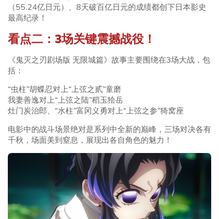
（55.24亿日元）、8天破百亿日元的成绩都创下日本影史
最高纪录！
看点二：3场关键震撼战役！
《鬼灭之刃剧场版 无限城篇》故事主要围绕在3场大战，包
括：
“虫柱”胡蝶忍对上“上弦之贰”童磨
我妻善逸对上“上弦之陆”稻玉狯岳
灶门炭治郎、“水柱”富冈义勇对上“上弦之参”猗窝座
电影中的战斗场景绝对是系列中全新的巅峰，三场对决各有
千秋，场面美到窒息，展现出各自角色的魅力！