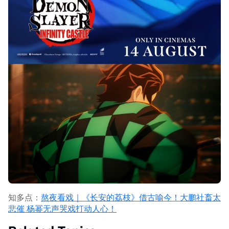
知多点：
熬夜看戏｜《长安的荔枝》借古喻今！大鹏社畜太
悲催 杨幂无声哭戏打动人心！