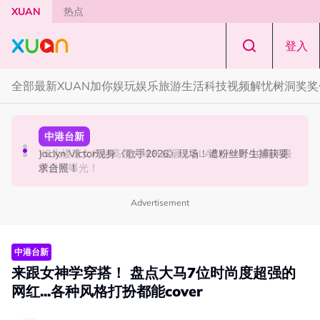
Skip to main content
XUAN
热点
登入
全部
最新
XUAN加你娱玩
娱乐
旅游
生活
科技
视频
解忧树洞
奖奖
国际星闻
中港台新
节庆
YG大楼遭女粉持高尔夫球杆猛砸！BLACKPINK 10周年最
Jaclyn Victor现身《歌手2026》现场！遭粉丝野生捕获要
知多点 | 2026 农历七月鬼门开！10 大禁忌宁可信其有 少
新进展曝光！
求合照！
穿全黑、全白
Advertisement
中港台新
来跟女神学穿搭！ 盘点大马7位时尚度超强的
网红...各种风格打扮都能cover