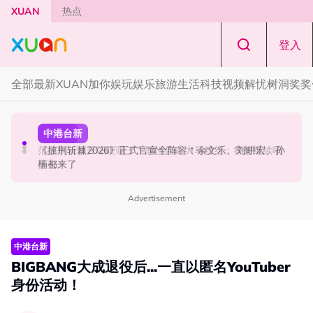
Skip to main content
XUAN
热点
登入
全部
最新
XUAN加你娱玩
娱乐
旅游
生活
科技
视频
解忧树洞
奖奖
中港台新
演唱会
中港台新
陈土豆玩梗《下一站幸福》！同框阿信、吴建豪上演“光晞
范玮琪云顶开唱哽咽了！感性告白大马粉丝：我想继续唱
《披荆斩棘2026》正式官宣全阵容！余文乐、刘畊宏、孙
不能捐”桥段
下去
楠都来了
Advertisement
中港台新
BIGBANG大成退役后...一直以匿名YouTuber
身份活动！