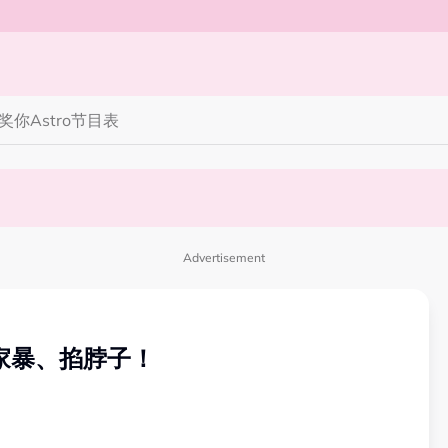
奖你
Astro节目表
完蜘蛛人，马上又去演忍者”
笑丧》”！10月31日登场
Advertisement
惨被家暴、掐脖子！