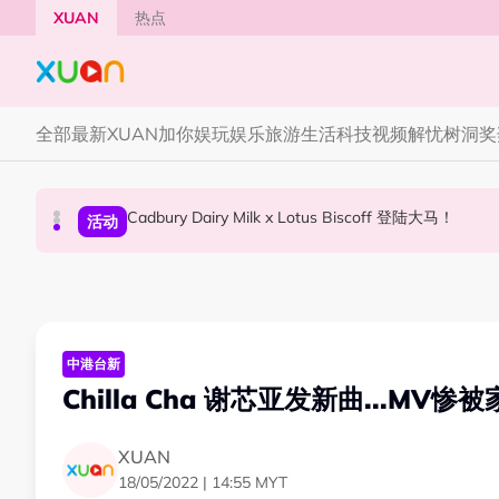
Skip to main content
XUAN
热点
全部
最新
XUAN加你娱玩
娱乐
旅游
生活
科技
视频
解忧树洞
奖
Cadbury Dairy Milk x Lotus Biscoff 登陆大马！
Tom Holland “Spiderman” 替身曝光！“替
Henn国贤 “Aunty Henn 脱口秀专场 《笑笑笑
国际星闻
活动
本地星闻
中港台新
Chilla Cha 谢芯亚发新曲...MV
XUAN
18/05/2022 | 14:55 MYT